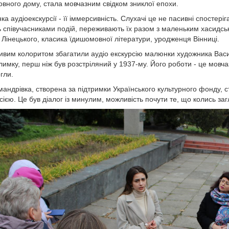
вного дому, стала мовчазним свідком зниклої епохи.
ка аудіоекскурсії - її іммерсивність. Слухачі це не пасивні спосте
 співучасниками подій, переживають їх разом з маленьким хасидськ
Лінецького, класика їдишомовної літератури, уродженця Вінниці.
вим колоритом збагатили аудіо екскурсію малюнки художника Васи
имку, перш ніж був розстріляний у 1937-му. Його роботи - це мовча
гли.
мандрівка, створена за підтримки Українського культурного фонду, 
сією. Це був діалог із минулим, можливість почути те, що колись за