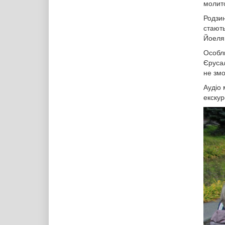
молито
Родзин
стають
Йоеля 
Особли
Єрусал
не змо
Аудіо 
екскур