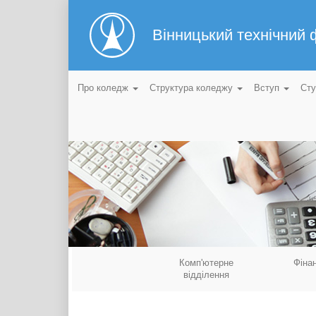
Вінницький технічний
Про коледж
Структура коледжу
Вступ
Ст
Комп'ютерне
Фіна
відділення