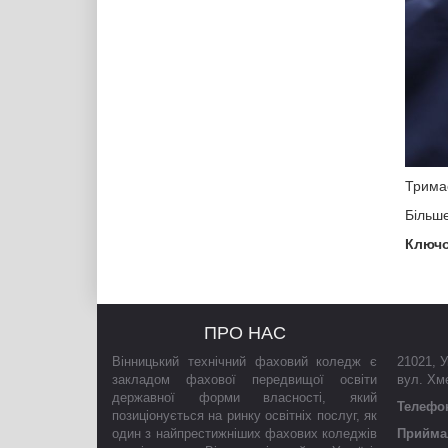
Тримає
Більш
Ключо
ПРО НАС
Вінницький технічний фаховий коледж є
21021
,
У
закладом фахової передвищої освіти
вул. Хм
державної форми власності, який
Телефо
позиціонується на ринку освітніх послуг, як
один з найпрестижніших фахових коледжів
Приймал