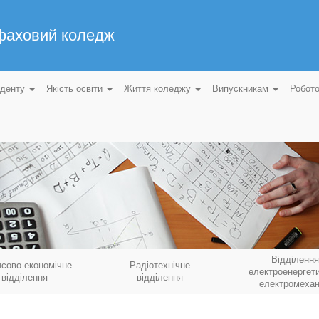
 фаховий коледж
уденту
Якість освіти
Життя коледжу
Випускникам
Робот
Відділення
нсово-економічне
Радіотехнічне
електроенергети
відділення
відділення
електромехан