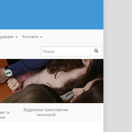
одавцям
Контакти
Відділення транспортних
ки та
технологій
іки