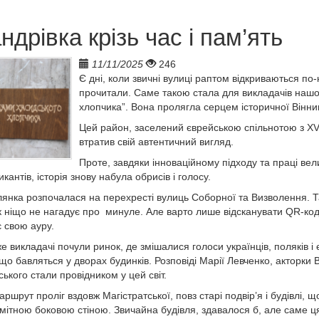
ндрівка крізь час і пам’ять
11/11/2025
246
Є дні, коли звичні вулиці раптом відкриваються по-н
прочитали. Саме такою стала для викладачів нашог
хлопчика”. Вона пролягла серцем історичної Вінни
Цей район, заселений єврейською спільнотою з XVI
втратив свій автентичний вигляд.
Проте, завдяки інноваційному підходу та праці вел
икантів, історія знову набула обрисів і голосу.
янка розпочалася на перехресті вулиць Соборної та Визволення. Та
к ніщо не нагадує про минуле. Але варто лише відсканувати QR-код н
 свою ауру.
е викладачі почули ринок, де змішалися голоси українців, поляків і єв
 що бавляться у дворах будинків. Розповіді Марії Левченко, акторки
ького стали провідником у цей світ.
аршрут проліг вздовж Магістратської, повз старі подвір’я і будівлі, щ
мітною боковою стіною. Звичайна будівля, здавалося б, але саме ц