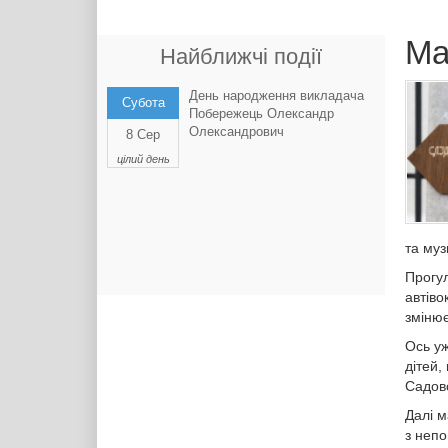
Ма
Найближчі події
День народження викладача
Субота
Побережець Олександр
Олександрович
8 Сер
цілий день
та муз
Прогул
автіво
змінює
Ось уж
дітей,
Садовс
Далі м
з непо