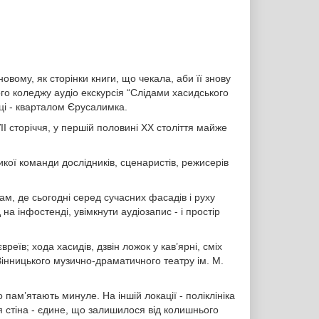
овому, як сторінки книги, що чекала, аби її знову
о коледжу аудіо екскурсія “Слідами хасидського
ці - кварталом Єрусалимка.
I сторіччя, у першій половині ХХ століття майже
икої команди дослідників, сценаристів, режисерів
м, де сьогодні серед сучасних фасадів і руху
а інфостенді, увімкнути аудіозапис - і простір
реїв; хода хасидів, дзвін ложок у кав’ярні, сміх
 Вінницького музично-драматичного театру ім. М.
о пам’ятають минуле. На іншій локації - поліклініка
я стіна - єдине, що залишилося від колишнього