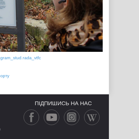
agram_stud.rada_vtfc
орту
ПІДПИШИСЬ НА НАС
а