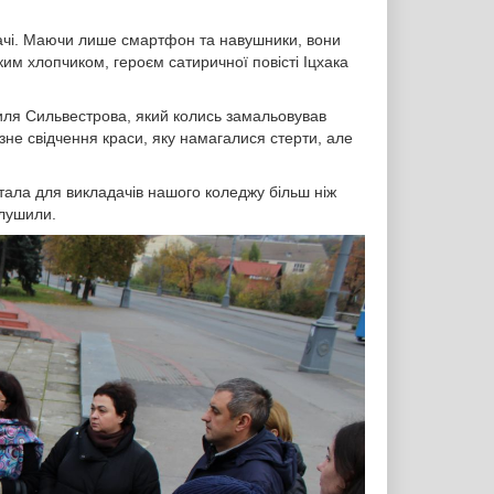
рігачі. Маючи лише смартфон та навушники, вони
им хлопчиком, героєм сатиричної повісті Іцхака
ля Сильвестрова, який колись замальовував
зне свідчення краси, яку намагалися стерти, але
стала для викладачів нашого коледжу більш ніж
глушили.