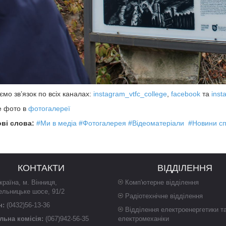
мо зв’язок по всіх каналах:
instagram_vtfc_college
,
facebook
та
inst
е фото в
фотогалереї
ві слова:
#Ми в медіа
#Фотогалерея
#Відеоматеріали
#Новини сп
КОНТАКТИ
ВІДДІЛЕННЯ
країна
,
м. Вінниця
,
Комп'ютерне відділення
ельницьке шосе, 91/2
Радіотехнічне відділення
н:
(0432)56-13-36
Відділення електроенергетики т
ьна комісія:
(067)942-56-35
електромеханіки