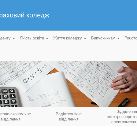
 фаховий коледж
уденту
Якість освіти
Життя коледжу
Випускникам
Робот
Відділення
нсово-економічне
Радіотехнічне
електроенергети
відділення
відділення
електромехан