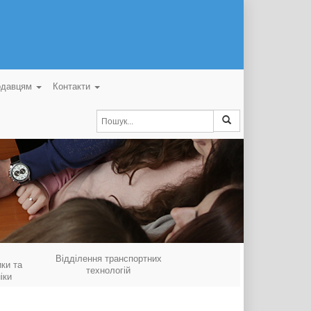
одавцям
Контакти
Відділення транспортних
ки та
технологій
іки