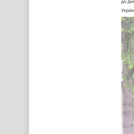
до Дня
Украї