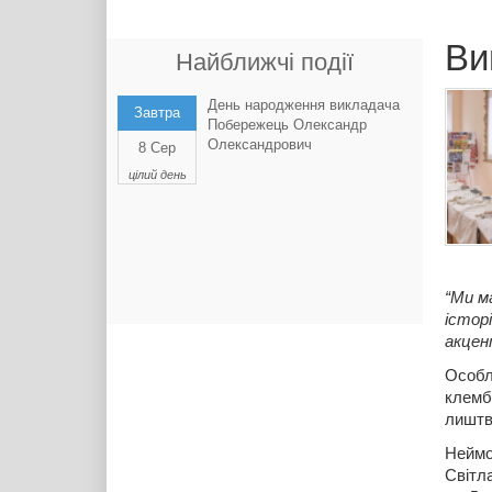
Ви
Найближчі події
День народження викладача
Завтра
Побережець Олександр
Олександрович
8 Сер
цілий день
“Ми м
істор
акцен
Особл
клембі
лиштв
Неймов
Світл