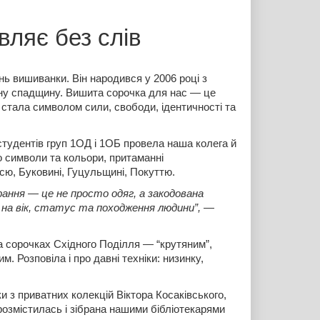
вляє без слів
нь вишиванки. Він народився у 2006 році з 
рну спадщину. Вишита сорочка для нас — це 
 стала символом сили, свободи, ідентичності та 
студентів груп 1ОД і 1ОБ провела наша колега й 
 символи та кольори, притаманні 
сю, Буковині, Гуцульщині, Покуттю.  
рання 
—
 це не просто одяг, а закодована 
в на вік, статус та походження людини”, 
—
 сорочках Східного Поділля — “крутяним”, 
 Розповіла і про давні техніки: низинку, 
и з приватних колекцій Віктора Косаківського, 
озмістилась і зібрана нашими бібліотекарями 