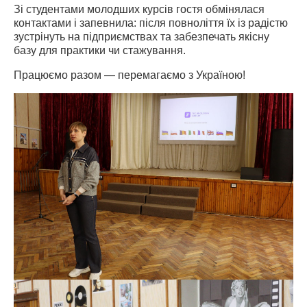
Зі студентами молодших курсів гостя обмінялася 
контактами і запевнила: після повноліття їх із радістю 
зустрінуть на підприємствах та забезпечать якісну 
базу для практики чи стажування.
Працюємо разом — перемагаємо з Україною!