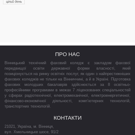
цілий день
ПРО НАС
Вінницький технічний фаховий коледж є закладом фахової
передвищої освіти державної форми власності, який
позиціонується на ринку освітніх послуг, як один з найпрестижніших
фахових коледжів не тільки на Вінниччині, а й в Україні. Підготовка
фахових молодших бакалаврів здійснюється за 8 освітньо-
професійними програмами в межах 7 ліцензованих спеціальностей
у сферах радіотехнічної, електромеханічної, електроенергетичної,
фінансово-економічної діяльності, комп’ютерних технологій,
транспортних технологій.
КОНТАКТИ
21021
,
Україна
,
м. Вінниця
,
вул. Хмельницьке шосе, 91/2