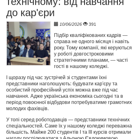
технічному: від навчання
до кар'єри
10/06/2026
391
Підбір кваліфікованих кадрів — 
справа не одного місяця і навіть 
року. Тому компанії, які керуються 
у роботі довгостроковими 
стратегічними планами, — часті 
гості в нашому коледжі.
І щоразу під час зустрічей зі студентами їхні 
представники наголошують: будувати кар'єру та 
особистий професійний успіх можна вже під час 
навчання. Адже українська економіка сьогодні та в 
період повоєнної відбудови потребуватиме грамотних 
молодих фахівців.
У топі серед роботодавців — представники технічних 
спеціальностей. Саме їх у нашому коледжі переважна 
більшість. Майже 200 студентів І та ІІІ курсів отримали 
нагоду поспілкуватися з Альоною Євдокимовою. 