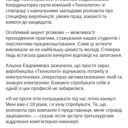
Координаторка групи компаній «Технологія» зі 
співпраці з навчальними закладами розповіла про 
специфіку виробництв, умови праці, вакансії та 
вимоги до кандидатів.
Особливий акцент розмови — можливості 
проходження практики, стажування наших студентів і 
перспективи працевлаштування. Саме ці аспекти 
викликали чи не найбільшу цікавість молоді. Спікерка 
ледь встигала давати вичерпні відповіді на запитання.
Альона Євдокимова зазначила, що просто зараз 
виробництва «Технології» відчувають потребу в 
електротехніках, операторах автоматизованих ліній та 
знавцях електроніки. Бажаючі спробувати себе в 
одній із цих професій не забарилися.
«Я не проти піти попрацювати під час літніх канікул. 
Мені вже є 18 років, і я хочу спробувати. Те, що 
розповіла про компанію її представниця, мене справді 
зацікавило», — сказав після зустрічі третьокурсник 
відділення комп'ютерної інженерії.