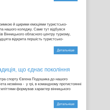
тримкою й щирими емоціями туристсько-
ла нашого коледжу. Саме тут відбувся
ів Вінницького обласного центру туризму,
адцята відкрита першість туристсько-
Детальніше
радиція, що єднає покоління
стра спорту Євгена Подошика до нашого
ета незмінна - у грі, в командному протистоянні
ятиліттями формував характер вінницького
Детальніше