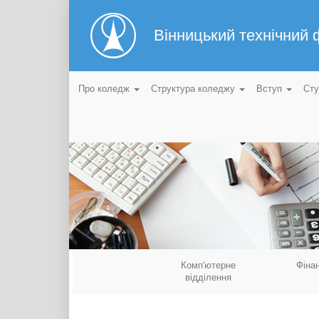
Вінницький технічний
Про коледж
Структура коледжу
Вступ
Ст
Комп'ютерне
Фіна
відділення