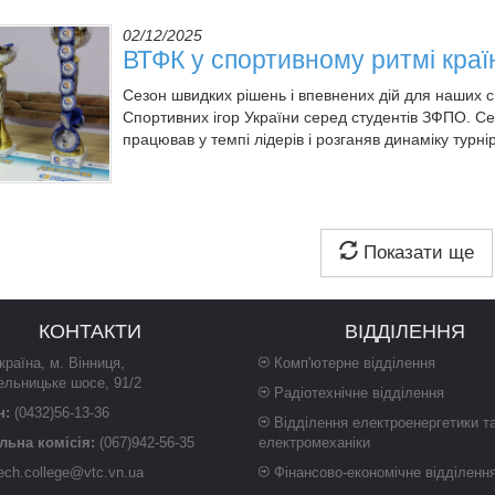
02/12/2025
ВТФК у спортивному ритмі краї
Сезон швидких рішень і впевнених дій для наших сп
Спортивних ігор України серед студентів ЗФПО. Се
працював у темпі лідерів і розганяв динаміку турнір
Показати ще
КОНТАКТИ
ВІДДІЛЕННЯ
країна
,
м. Вінниця
,
Комп'ютерне відділення
ельницьке шосе, 91/2
Радіотехнічне відділення
н:
(0432)56-13-36
Відділення електроенергетики т
ьна комісія:
(067)942-56-35
електромеханіки
ech.college@vtc.vn.ua
Фінансово-економічне відділенн