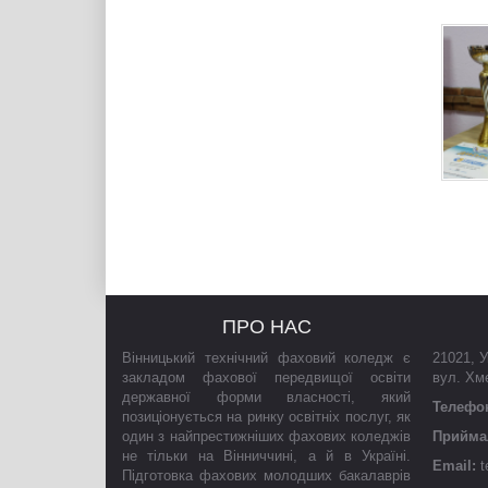
ПРО НАС
Вінницький технічний фаховий коледж є
21021
,
У
закладом фахової передвищої освіти
вул. Хм
державної форми власності, який
Телефо
позиціонується на ринку освітніх послуг, як
один з найпрестижніших фахових коледжів
Приймал
не тільки на Вінниччині, а й в Україні.
Email:
t
Підготовка фахових молодших бакалаврів