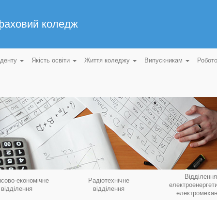
 фаховий коледж
уденту
Якість освіти
Життя коледжу
Випускникам
Робот
Відділення
нсово-економічне
Радіотехнічне
електроенергети
відділення
відділення
електромехан