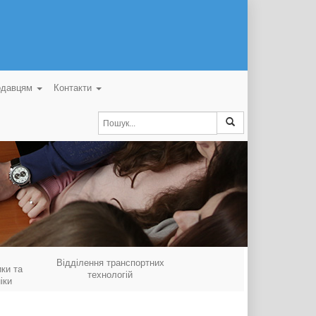
одавцям
Контакти
Відділення транспортних
ки та
технологій
іки