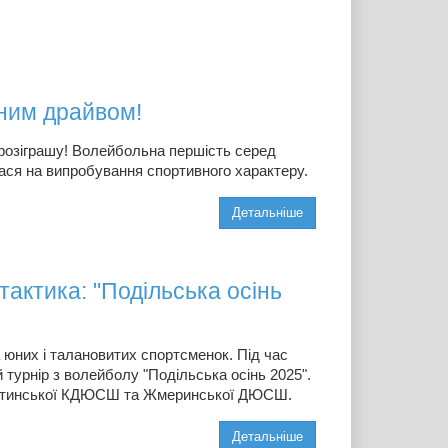
ним драйвом!
 розіграшу! Волейбольна першість серед
ася на випробування спортивного характеру.
Детальніше
тактика: "Подільська осінь
юних і талановитих спортсменок. Під час
 турнір з волейболу "Подільська осінь 2025".
Козятинської КДЮСШ та Жмеринської ДЮСШ.
Детальніше