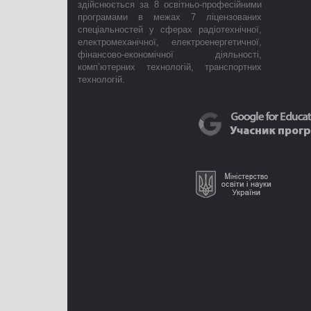
здійснюється за 8 освітньо-професійними
програмами в межах 7 ліцензованих
спеціальностей у сферах радіотехнічної,
електромеханічної, електроенергетичної,
фінансово-економічної діяльності,
комп’ютерних технологій, транспортних
технологій.