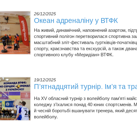
26/12/2025
Океан адреналіну у ВТФК
На живий, динамічний, наповнений азартом, під
спортивний полігон перетворилася спортивна за
масштабний зліт-фестиваль гуртківців-початківц
спорту, краєзнавства та екскурсій, а також дван
спортивного клубу «Меридіан» ВТФК.
19/12/2025
П’ятнадцятий турнір. Ім’я та т
На ХV обласний турнір з волейболу пам’яті май
коледжу з’їхалися понад 40 юних спортсменів. М
й чесній боротьбі вшанувати тренера, який дес
волейболу.