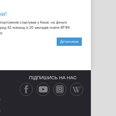
ни!
ортсменів стартував у Києві, на фіналі
ред 42 команд із 20 закладів освіти ВТФК
у.
Детальніше
ПІДПИШИСЬ НА НАС
а
я