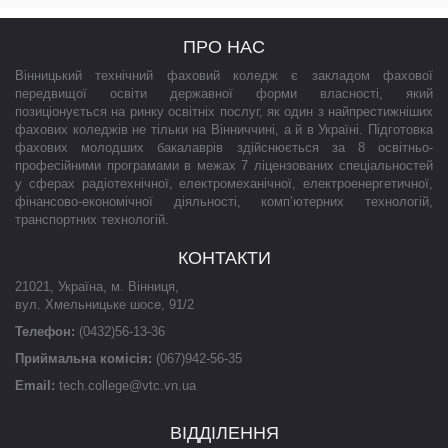
ПРО НАС
Вінницький технічний фаховий коледж є закладом фахової
передвищої освіти державної форми власності, який
позиціонується на ринку освітніх послуг, як один з найпрестижніших
фахових коледжів не тільки на Вінниччині, а й в Україні. Підготовка
фахових молодших бакалаврів здійснюється за 8 освітньо-
професійними програмами в межах 7 ліцензованих спеціальностей
у сферах радіотехнічної, електромеханічної, електроенергетичної,
фінансово-економічної діяльності, комп’ютерних технологій,
транспортних технологій.
КОНТАКТИ
21021
,
Україна
,
м. Вінниця
,
вул. Хмельницьке шосе, 91/2
Телефон:
(0432)56-13-36
Приймальна комісія:
(067)942-56-35
Email:
tech.college@vtc.vn.ua
ВІДДІЛЕННЯ