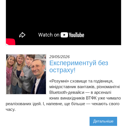
29/05/2026
Експериментуй без
остраху!
«Розумні» сховище та годівниця, 
мінідоставник вантажів, різноманітні 
Bluetooth-девайси — в арсеналі 
юних винахідників ВТФК уже чимало 
реалізованих ідей. І, напевне, ще більше — чекають свого 
часу. 
Детальніше