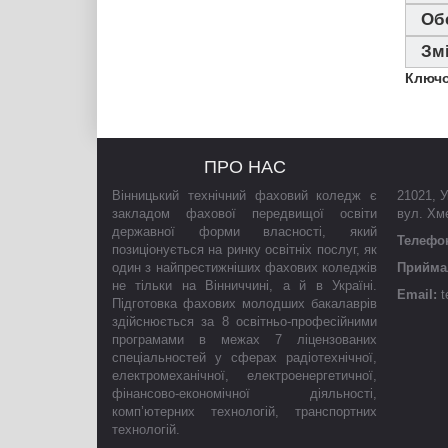
Обс
Змі
Ключо
ПРО НАС
Вінницький технічний фаховий коледж є
21021
,
У
закладом фахової передвищої освіти
вул. Хм
державної форми власності, який
Телефо
позиціонується на ринку освітніх послуг, як
один з найпрестижніших фахових коледжів
Приймал
не тільки на Вінниччині, а й в Україні.
Email:
t
Підготовка фахових молодших бакалаврів
здійснюється за 8 освітньо-професійними
програмами в межах 7 ліцензованих
спеціальностей у сферах радіотехнічної,
електромеханічної, електроенергетичної,
фінансово-економічної діяльності,
комп’ютерних технологій, транспортних
технологій.