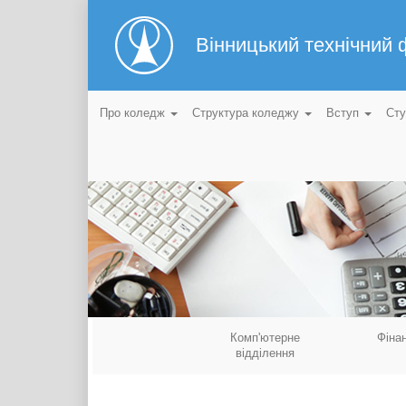
Вінницький технічний
Про коледж
Структура коледжу
Вступ
Ст
Комп'ютерне
Фіна
відділення