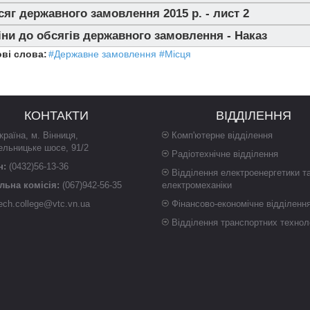
яг державного замовлення 2015 р. - лист 2
ни до обсягів державного замовлення - Наказ
ві слова:
#Державне замовлення
#Місця
КОНТАКТИ
ВІДДІЛЕННЯ
країна
,
м. Вінниця
,
Комп'ютерне відділення
ельницьке шосе, 91/2
Радіотехнічне відділення
н:
(0432)56-13-36
Відділення електроенергетики т
ьна комісія:
(067)942-56-35
електромеханіки
ech.college@vtc.vn.ua
Фінансово-економічне відділенн
Відділення транспортних технол