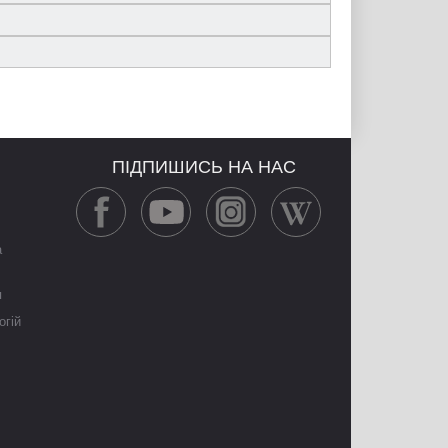
ПІДПИШИСЬ НА НАС
а
я
огій