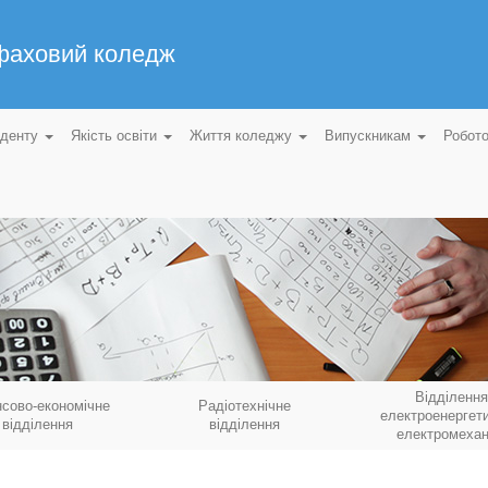
 фаховий коледж
уденту
Якість освіти
Життя коледжу
Випускникам
Робот
Відділення
нсово-економічне
Радіотехнічне
електроенергети
відділення
відділення
електромехан