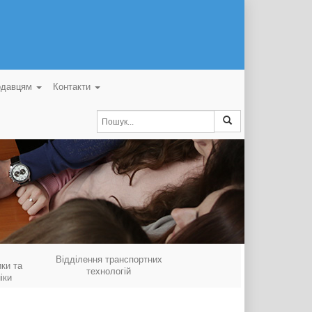
одавцям
Контакти
Відділення транспортних
ки та
технологій
іки