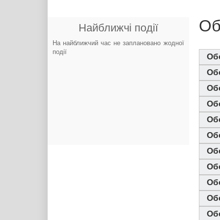
Об
Найближчі події
На найближчий час не заплановано жодної
події
Обс
Обс
Обс
Обс
Обс
Обс
Обс
Обс
Обс
Обс
Обс