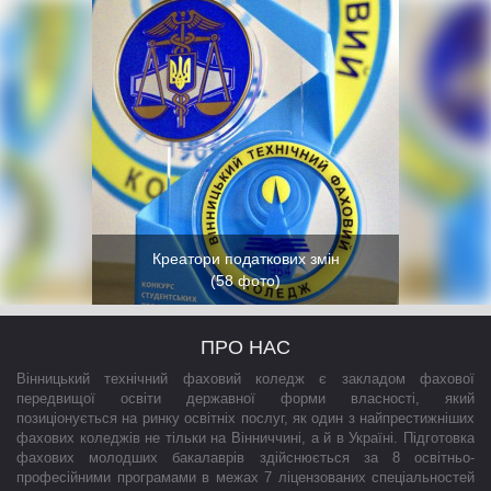
Креатори податкових змін
(58 фото)
Переглянути
ПРО НАС
Вінницький технічний фаховий коледж є закладом фахової
передвищої освіти державної форми власності, який
позиціонується на ринку освітніх послуг, як один з найпрестижніших
фахових коледжів не тільки на Вінниччині, а й в Україні. Підготовка
фахових молодших бакалаврів здійснюється за 8 освітньо-
професійними програмами в межах 7 ліцензованих спеціальностей