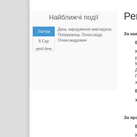
Ре
Найближчі події
День народження викладача
Завтра
За на
Побережець Олександр
Олександрович
8 Сер
цілий день
За пр