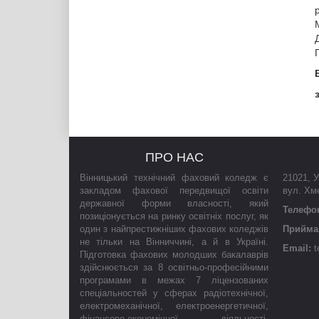
ПРО НАС
Вінницький технічний фаховий коледж є
21021
,
У
закладом фахової передвищої освіти
вул. Хм
державної форми власності, який
Телефо
позиціонується на ринку освітніх послуг, як
один з найпрестижніших фахових коледжів
Приймал
не тільки на Вінниччині, а й в Україні.
Email:
t
Підготовка фахових молодших бакалаврів
здійснюється за 8 освітньо-професійними
програмами в межах 7 ліцензованих
спеціальностей у сферах радіотехнічної,
електромеханічної, електроенергетичної,
фінансово-економічної діяльності,