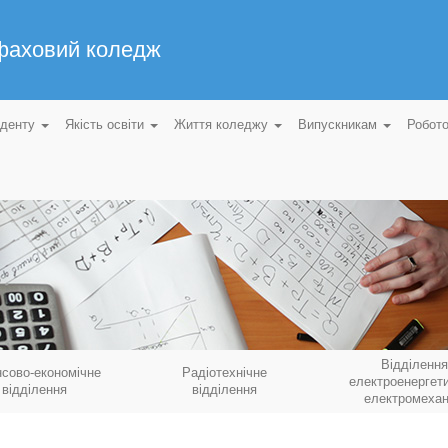
 фаховий коледж
уденту
Якість освіти
Життя коледжу
Випускникам
Робот
Відділення
нсово-економічне
Радіотехнічне
електроенергети
відділення
відділення
електромехан