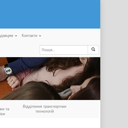
одавцям
Контакти
Відділення транспортних
ки та
технологій
іки