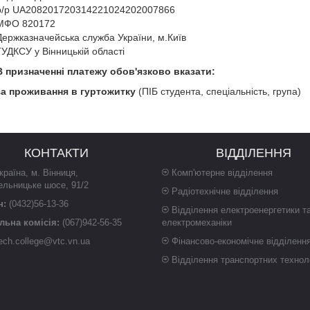
р/р UA208201720314221024202007866
МФО 820172
Держказначейська служба України, м.Київ
ГУДКСУ у Вінницькій області
В призначенні платежу обов'язково вказати:
за проживання в гуртожитку
(ПІБ студента, спеціальність, група)
КОНТАКТИ
ВІДДІЛЕННЯ
країна
,
м. Вінниця
,
Комп'ютерне відділення
ельницьке шосе, 91/2
Радіотехнічне відділення
н:
(0432)56-13-36
Відділення електроенергетики т
ьна комісія:
(067)942-56-35
електромеханіки
ech.college@vtc.vn.ua
Фінансово-економічне відділенн
Відділення транспортних технол