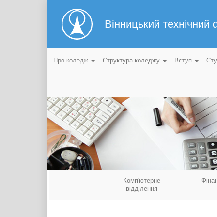
Вінницький технічний
Про коледж
Структура коледжу
Вступ
Ст
Комп'ютерне
Фіна
відділення