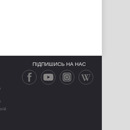
ПІДПИШИСЬ НА НАС
а
я
огій