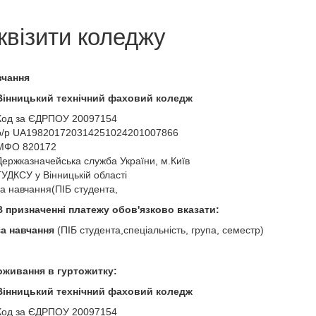
квізити коледжу
вчання
Вінницький технічний фаховий коледж
Код за ЄДРПОУ 20097154
р/р UA198201720314251024201007866
МФО 820172
Держказначейська служба України, м.Київ
ГУДКСУ у Вінницькій області
за навчання(ПІБ студента,
В призначенні платежу обов'язково вказати:
за навчання
(ПІБ студента,спеціальність, група, семестр)
оживання в гуртожитку:
Вінницький технічний фаховий коледж
Код за ЄДРПОУ 20097154