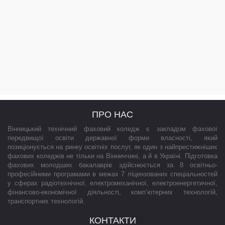
ПРО НАС
Вінницький технічний фаховий коледж є закладом фахової
передвищої освіти державної форми власності, який
позиціонується на ринку освітніх послуг, як один з найпрестижніших
фахових коледжів не тільки на Вінниччині, а й в Україні. Підготовка
фахових молодших бакалаврів здійснюється за 8 освітньо-
професійними програмами в межах 7 ліцензованих спеціальностей
у сферах радіотехнічної, електромеханічної, електроенергетичної,
фінансово-економічної діяльності, комп’ютерних технологій,
транспортних технологій.
КОНТАКТИ