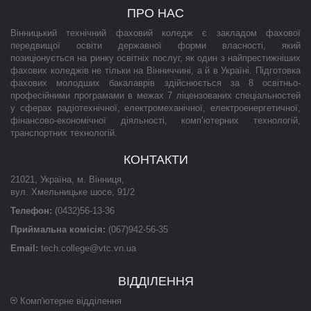
ПРО НАС
Вінницький технічний фаховий коледж є закладом фахової
передвищої освіти державної форми власності, який
позиціонується на ринку освітніх послуг, як один з найпрестижніших
фахових коледжів не тільки на Вінниччині, а й в Україні. Підготовка
фахових молодших бакалаврів здійснюється за 8 освітньо-
професійними програмами в межах 7 ліцензованих спеціальностей
у сферах радіотехнічної, електромеханічної, електроенергетичної,
фінансово-економічної діяльності, комп’ютерних технологій,
транспортних технологій.
КОНТАКТИ
21021
,
Україна
,
м. Вінниця
,
вул. Хмельницьке шосе, 91/2
Телефон:
(0432)56-13-36
Приймальна комісія:
(067)942-56-35
Email:
tech.college@vtc.vn.ua
ВІДДІЛЕННЯ
Комп'ютерне відділення