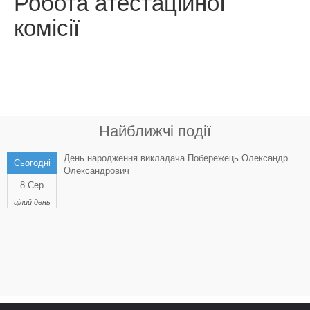
Робота атестаційної
комісії
Найближчі події
День народження викладача Побережець Олександр
Сьогодні
Олександрович
8 Сер
цілий день