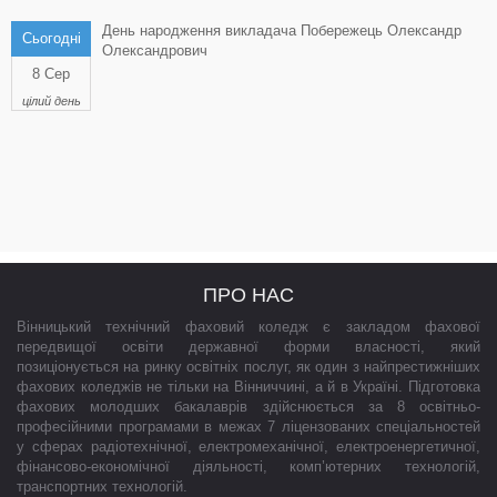
День народження викладача Побережець Олександр
Сьогодні
Олександрович
8 Сер
цілий день
ПРО НАС
Вінницький технічний фаховий коледж є закладом фахової
передвищої освіти державної форми власності, який
позиціонується на ринку освітніх послуг, як один з найпрестижніших
фахових коледжів не тільки на Вінниччині, а й в Україні. Підготовка
фахових молодших бакалаврів здійснюється за 8 освітньо-
професійними програмами в межах 7 ліцензованих спеціальностей
у сферах радіотехнічної, електромеханічної, електроенергетичної,
фінансово-економічної діяльності, комп’ютерних технологій,
транспортних технологій.