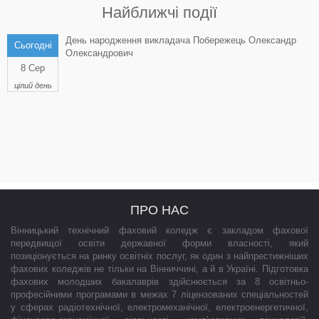
Найближчі події
День народження викладача Побережець Олександр
Сьогодні
Олександрович
8 Сер
цілий день
ПРО НАС
Вінницький технічний фаховий коледж є закладом фахової
передвищої освіти державної форми власності, який
позиціонується на ринку освітніх послуг, як один з найпрестижніших
фахових коледжів не тільки на Вінниччині, а й в Україні. Підготовка
фахових молодших бакалаврів здійснюється за 8 освітньо-
професійними програмами в межах 7 ліцензованих спеціальностей
у сферах радіотехнічної, електромеханічної, електроенергетичної,