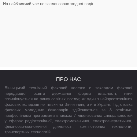
На найближчий час не заплановано жодної події
ПРО НАС
Вінницький технічний фаховий коледж є закладом фахової
передвищої освіти державної форми власності, який
позиціонується на ринку освітніх послуг, як один з найпрестижніших
фахових коледжів не тільки на Вінниччині, а й в Україні. Підготовка
фахових молодших бакалаврів здійснюється за 8 освітньо-
професійними програмами в межах 7 ліцензованих спеціальностей
у сферах радіотехнічної, електромеханічної, електроенергетичної,
фінансово-економічної діяльності, комп’ютерних технологій,
транспортних технологій.