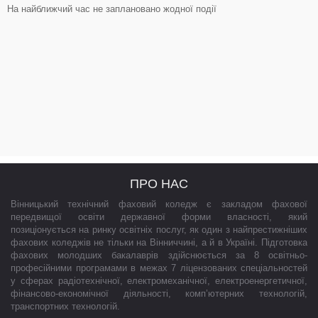
На найближчий час не заплановано жодної події
ПРО НАС
Вінницький технічний фаховий коледж є закладом фахової
передвищої освіти державної форми власності, який
позиціонується на ринку освітніх послуг, як один з найпрестижніших
фахових коледжів не тільки на Вінниччині, а й в Україні. Підготовка
фахових молодших бакалаврів здійснюється за 8 освітньо-
професійними програмами в межах 7 ліцензованих спеціальностей
у сферах радіотехнічної, електромеханічної, електроенергетичної,
фінансово-економічної діяльності, комп’ютерних технологій,
транспортних технологій.