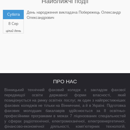
Найближчі події
День народження викладача Побережець Олександр
Субота
Олександрович
8 Сер
цілий день
ПРО НАС
Вінницький технічний фаховий коледж є закладом фахової
передвищої освіти державної форми власності, який
позиціонується на ринку освітніх послуг, як один з найпрестижніших
фахових коледжів не тільки на Вінниччині, а й в Україні. Підготовка
фахових молодших бакалаврів здійснюється за 8 освітньо-
професійними програмами в межах 7 ліцензованих спеціальностей
у сферах радіотехнічної, електромеханічної, електроенергетичної,
фінансово-економічної діяльності, комп’ютерних технологій,