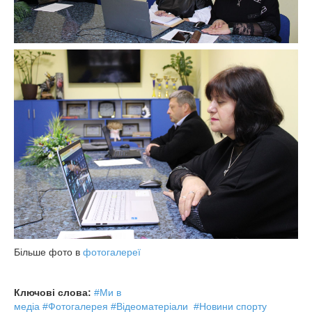
Більше фото в
фотогалереї
Ключові слова:
#Ми в
медіа
#Фотогалерея
#Відеоматеріали
#Новини спорту