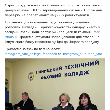
Окрім того, учасники ознайомились із роботою навчального
центру компанії DEPS, впровадженням системи Turnitin для
перевірки на плагіат кваліфікаційних робіт студентів.
Про інновації у викладанні радіотехнічних дисциплін
розповіли викладачі Тернопільського техколеджу. Участь у
засіданні взяли і наші партнери - спеціалісти компанії
Park
Audio
ІІ. Продемонстрували напрацювання для створення
імпульсного блоку живлення від ідеї до кінцевого продукту.
Тримаємо зв’язок по всіх каналах:
instagram_vtfc_college
,
facebook
та
instagram_stud.rada_vtfc