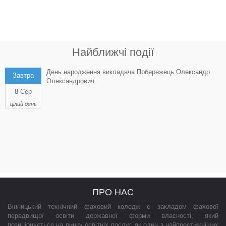
Найближчі події
День народження викладача Побережець Олександр
Завтра
Олександрович
8 Сер
цілий день
ПРО НАС
Вінницький технічний фаховий коледж є закладом фахової
передвищої освіти державної форми власності, який
позиціонується на ринку освітніх послуг, як один з найпрестижніших