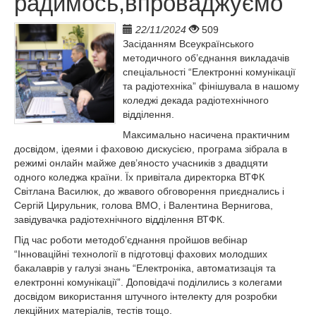
радимось,впроваджуємо
22/11/2024
509
Засіданням Всеукраїнського
методичного об’єднання викладачів
спеціальності “Електронні комунікації
та радіотехніка” фінішувала в нашому
коледжі декада радіотехнічного
відділення.
Максимально насичена практичним
досвідом, ідеями і фаховою дискусією, програма зібрала в
режимі онлайн майже дев’яносто учасників з двадцяти
одного коледжа країни. Їх привітала директорка ВТФК
Світлана Василюк, до жвавого обговорення приєднались і
Сергій Цирульник, голова ВМО, і Валентина Вернигова,
завідувачка радіотехнічного відділення ВТФК.
Під час роботи методоб’єднання пройшов вебінар
“Інноваційні технології в підготовці фахових молодших
бакалаврів у галузі знань “Електроніка, автоматизація та
електронні комунікації”. Доповідачі поділились з колегами
досвідом використання штучного інтелекту для розробки
лекційних матеріалів, тестів тощо.