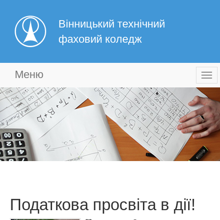
Вінницький технічний
фаховий коледж
Меню
Togg
navi
Податкова просвіта в дії!