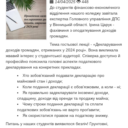
14/04/2025
448
До студентів фінансово-економічного
відділення нашого коледжу завітала
експертка Головного управління ДПС
у Вінницькій області. Ірина Царук -
фахівчиня з оподаткування доходів
громадян.
Тема гостьової лекції - «Декларування
доходів громадян, отриманих у 2024 році». Вона викликала
жвавий інтерес у студентської аудиторії. Спікерка доступно й
професійно пояснила головні аспекти податкового
декларування на конкретних прикладах.
Хто зобов’язаний подавати декларацію про
майновий стан і доходи;
Коли подання декларації є обов’язковим, а коли - ні;
Як правильно задекларувати іноземні доходи,
спадщину, доходи від оренди та продажу майна;
Чому строки подання декларації та сплати
податкових зобов’язань не варто проґавити;
Як скористатися правом на податкову знижку.
Питань у наших студентів виявилося безліч! Грунтовні,