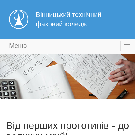
Вінницький технічний
фаховий коледж
Меню
Togg
navi
Від перших прототипів - до