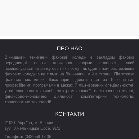
ПРО НАС
Вінницький технічний фаховий коледж є закладом фахової
передвищої освіти державної форми власності, який
позиціонується на ринку освітніх послуг, як один з найпрестижніших
фахових коледжів не тільки на Вінниччині, а й в Україні. Підготовка
фахових молодших бакалаврів здійснюється за 8 освітньо-
професійними програмами в межах 7 ліцензованих спеціальностей
у сферах радіотехнічної, електромеханічної, електроенергетичної,
фінансово-економічної діяльності, комп’ютерних технологій,
транспортних технологій.
КОНТАКТИ
21021
,
Україна
,
м. Вінниця
,
вул. Хмельницьке шосе, 91/2
Телефон:
(0432)56-13-36