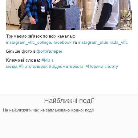
Тримаємо зв’язок по всіх каналах:
instagram_vtfc_college
,
facebook
та
instagram_stud.rada_vtfc
Більше фото в
фотогалереї
Ключові слова:
#Ми в
медіа
#Фотогалерея
#Відеоматеріали
#Новини спорту
Найближчі події
На найближчий час не заплановано жодної події