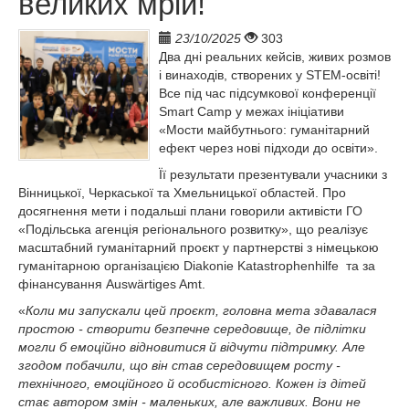
великих мрій!
23/10/2025
303
Два дні реальних кейсів, живих розмов
і винаходів, створених у STEM-освіті!
Все під час підсумкової конференції
Smart Camp у межах ініціативи
«Мости майбутнього: гуманітарний
ефект через нові підходи до освіти».
Її результати презентували учасники з
Вінницької, Черкаської та Хмельницької областей. Про
досягнення мети і подальші плани говорили активісти ГО
«Подільська агенція регіонального розвитку», що реалізує
масштабний гуманітарний проєкт у партнерстві з німецькою
гуманітарною організацією Diakonie Katastrophenhilfe та за
фінансування Auswärtiges Amt.
«
Коли ми запускали цей проєкт, головна мета здавалася
простою - створити безпечне середовище, де підлітки
могли б емоційно відновитися й відчути підтримку. Але
згодом побачили, що він став середовищем росту -
технічного, емоційного й особистісного. Кожен із дітей
стає автором змін - маленьких, але важливих. Вони не