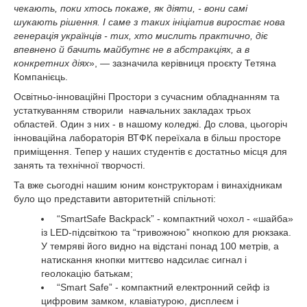
чекають, поки хтось покаже, як діяти, - вони самі
шукають рішення. І саме з таких ініціатив виростає нова
генерація українців - тих, хто мислить практично, діє
впевнено й бачить майбутнє не в абстракціях, а в
конкретних діях
», — зазначила керівниця проєкту Тетяна
Компанієць.
Освітньо-інноваційні Простори з сучасним обладнанням та
устаткуванням створили навчальних закладах трьох
областей. Один з них - в нашому коледжі. До слова, цьогоріч
інноваційна лабораторія ВТФК переїхала в більш просторе
приміщення. Тепер у наших студентів є достатньо місця для
занять та технічної творчості.
Та вже сьогодні нашим юним конструкторам і винахідникам
було що представити авторитетній спільноті:
“SmartSafe Backpack” - компактний чохол - «шайба»
із LED-підсвіткою та “тривожною” кнопкою для рюкзака.
У темряві його видно на відстані понад 100 метрів, а
натискання кнопки миттєво надсилає сигнал і
геолокацію батькам;
“Smart Safe” - компактний електронний сейф із
цифровим замком, клавіатурою, дисплеєм і