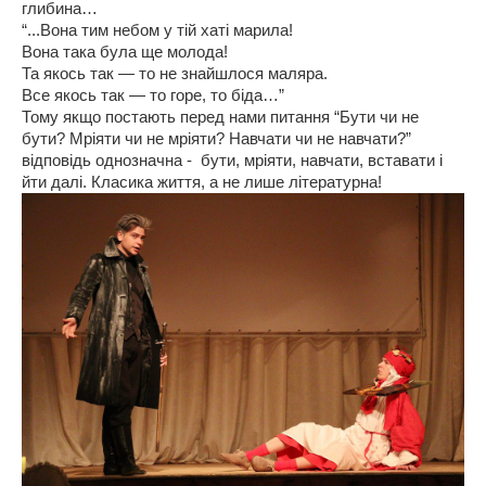
глибина…
“...Вона тим небом у тій хаті марила!
Вона така була ще молода!
Та якось так — то не знайшлося маляра.
Все якось так — то горе, то біда…”
Тому якщо постають перед нами питання “Бути чи не
бути? Мріяти чи не мріяти? Навчати чи не навчати?”
відповідь однозначна - бути, мріяти, навчати, вставати і
йти далі. Класика життя, а не лише літературна!