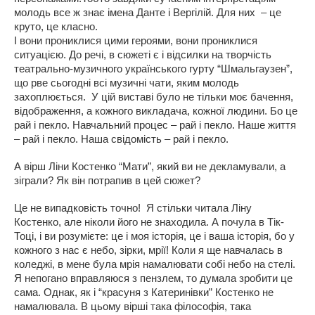
молодь все ж знає імена Данте і Вергілій. Для них – це
круто, це класно.
І вони прониклися цими героями, вони прониклися
ситуацією. До речі, в сюжеті є і відсилки на творчість
театрально-музичного українського гурту “Шмальгаузен”,
що рве сьогодні всі музичні чати, яким молодь
захоплюється. У цій виставі було не тільки моє бачення,
відображення, а кожного викладача, кожної людини. Бо це
рай і пекло. Навчальний процес – рай і пекло. Наше життя
– рай і пекло. Наша свідомість – рай і пекло.
А вірш Ліни Костенко “Мати”, який ви не декламували, а
зіграли? Як він потрапив в цей сюжет?
Це не випадковість точно! Я стільки читала Ліну
Костенко, але ніколи його не знаходила. А почула в Тік-
Тоці, і ви розумієте: це і моя історія, це і ваша історія, бо у
кожного з нас є небо, зірки, мрії! Коли я ще навчалась в
коледжі, в мене була мрія намалювати собі небо на стелі.
Я непогано вправляюся з пензлем, то думала зробити це
сама. Однак, як і “красуня з Катеринівки” Костенко не
намалювала. В цьому вірші така філософія, така