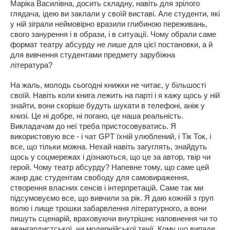
Маріка Василівна, досить складну, навіть для зрілого
глядача, ідею ви заклали у своїй виставі. Але студенти, які
у ній зіграли неймовірно вразили глибиною переживань,
свого занурення і в образи, і в ситуації. Чому обрали саме
формат театру абсурду не лише для цієї постановки, а й
для вивчення студентами предмету зарубіжна
література?
На жаль, молодь сьогодні книжки не читає, у більшості
своїй. Навіть коли книга лежить на парті і я кажу щось у ній
знайти, вони скоріше будуть шукати в телефоні, аніж у
книзі. Це ні добре, ні погано, це наша реальність.
Викладачам до неї треба пристосовуватись. Я
використовую все - і чат GPT їхній улюблений, і Тік Ток, і
все, що тільки можна. Нехай навіть загуглять, знайдуть
щось у соцмережах і дізнаються, що це за автор, твір чи
герой. Чому театр абсурду? Напевне тому, що саме цей
жанр дає студентам свободу для самовираження,
створення власних сенсів і інтерпретацій. Саме так ми
підсумовуємо все, що вивчили за рік. Я даю кожній з груп
волю і лище трошки забарвлення літературного, а вони
пишуть сценарій, враховуючи внутрішнє наповнення чи то
авангардистської, чи модернійської течії. Кому що випаде.