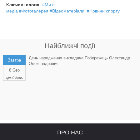
Ключові слова:
#Ми в
медіа
#Фотогалерея
#Відеоматеріали
#Новини спорту
Найближчі події
День народження викладача Побережець Олександр
Завтра
Олександрович
8 Сер
цілий день
ПРО НАС