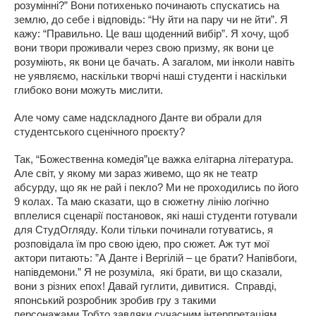
розумінні?” Вони потихенько починають спускатись на
землю, до себе і відповідь: “Ну йти на пару чи не йти”. Я
кажу: “Правильно. Це ваш щоденний вибір”. Я хочу, щоб
вони твори проживали через свою призму, як вони це
розуміють, як вони це бачать. А загалом, ми інколи навіть
не уявляємо, наскільки творчі наші студенти і наскільки
глибоко вони можуть мислити.
Але чому саме надскладного Данте ви обрали для
студентського сценічного проєкту?
Так, “Божественна комедія”це важка елітарна література.
Але світ, у якому ми зараз живемо, що як не театр
абсурду, що як не рай і пекло? Ми не проходились по його
9 колах. Та маю сказати, що в сюжетну лінію логічно
вплелися сценарії постановок, які наші студенти готували
для СтудОгляду. Коли тільки починали готуватись, я
розповідала їм про свою ідею, про сюжет. Аж тут мої
актори питають: ”А Данте і Вергілій – це брати? Напівбоги,
напівдемони.” Я не розуміла, які брати, ви що сказали,
вони з різних епох! Давай гуглити, дивитися. Справді,
японський розробник зробив гру з такими
персонажами.Тобто завдяки сучасним інтерпретаціям