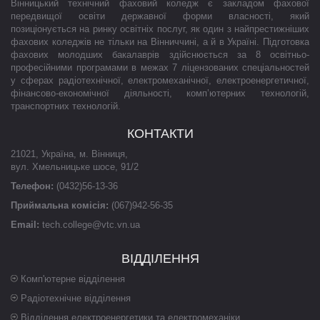
Вінницький технічний фаховий коледж є закладом фахової
передвищої освіти державної форми власності, який
позиціонується на ринку освітніх послуг, як один з найпрестижніших
фахових коледжів не тільки на Вінниччині, а й в Україні. Підготовка
фахових молодших бакалаврів здійснюється за 8 освітньо-
професійними програмами в межах 7 ліцензованих спеціальностей
у сферах радіотехнічної, електромеханічної, електроенергетичної,
фінансово-економічної діяльності, комп’ютерних технологій,
транспортних технологій.
КОНТАКТИ
21021
,
Україна
,
м. Вінниця
,
вул. Хмельницьке шосе, 91/2
Телефон:
(0432)56-13-36
Приймальна комісія:
(067)942-56-35
Email:
tech.college@vtc.vn.ua
ВІДДІЛЕННЯ
Комп'ютерне відділення
Радіотехнічне відділення
Відділення електроенергетики та електромеханіки