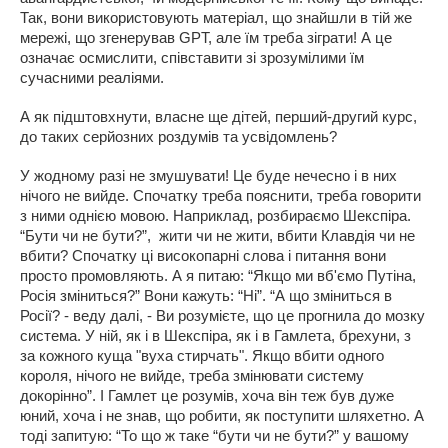
Так, вони використовують матеріал, що знайшли в тій же
мережі, що згенерував GPT, але їм треба зіграти! А це
означає осмислити, співставити зі зрозумілими їм
сучасними реаліями.
А як підштовхнути, власне ще дітей, перший-другий курс,
до таких серйозних роздумів та усвідомлень?
У жодному разі не змушувати! Це буде нечесно і в них
нічого не вийде. Спочатку треба пояснити, треба говорити
з ними однією мовою. Наприклад, розбираємо Шекспіра.
“Бути чи не бути?”, жити чи не жити, вбити Клавдія чи не
вбити? Спочатку ці високопарні слова і питання вони
просто промовляють. А я питаю: “Якщо ми вб'ємо Путіна,
Росія зміниться?” Вони кажуть: “Ні”. “А що зміниться в
Росії? - веду далі, - Ви розумієте, що це прогнила до мозку
система. У ній, як і в Шекспіра, як і в Гамлета, брехуни, з
за кожного куща "вуха стирчать". Якщо вбити одного
короля, нічого не вийде, треба змінювати систему
докорінно”. І Гамлет це розумів, хоча він теж був дуже
юний, хоча і не знав, що робити, як поступити шляхетно. А
тоді запитую: “То що ж таке “бути чи не бути?” у вашому