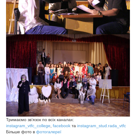
Тримаємо зв’язок по всіх каналах:
instagram_vtfc_college
,
facebook
та
instagram_stud.rada_vtfc
Більше фото в
фотогалереї