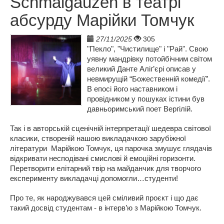
Schmalgauzen в театрі
абсурду Марійки Томчук
27/11/2025
305
"Пекло", "Чистилище" і "Рай". Свою
уявну мандрівку потойбічним світом
великий Данте Аліг’єрі описав у
невмирущій “Божественній комедії”.
В епосі його наставником і
провідником у пошуках істини був
давньоримський поет Вергілій.
Так і в авторській сценічній інтерпретації шедевра світової
класики, створеній нашою викладачкою зарубіжної
літератури Марійкою Томчук, ця парочка змушує глядачів
відкривати несподівані смислові й емоційні горизонти.
Перетворити елітарний твір на майданчик для творчого
експерименту викладачці допомогли…студенти!
Про те, як народжувався цей сміливий проєкт і що дає
такий досвід студентам - в інтерв’ю з Марійкою Томчук.