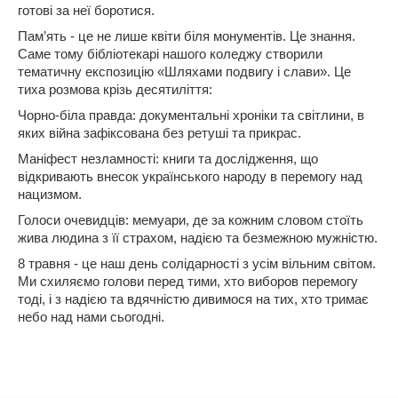
готові за неї боротися.
Пам’ять - це не лише квіти біля монументів. Це знання. 
Саме тому бібліотекарі нашого коледжу створили 
тематичну експозицію «Шляхами подвигу і слави». Це 
тиха розмова крізь десятиліття:
Чорно-біла правда: документальні хроніки та світлини, в 
яких війна зафіксована без ретуші та прикрас.
Маніфест незламності: книги та дослідження, що 
відкривають внесок українського народу в перемогу над 
нацизмом.
Голоси очевидців: мемуари, де за кожним словом стоїть 
жива людина з її страхом, надією та безмежною мужністю.
8 травня - це наш день солідарності з усім вільним світом. 
Ми схиляємо голови перед тими, хто виборов перемогу 
тоді, і з надією та вдячністю дивимося на тих, хто тримає 
небо над нами сьогодні.