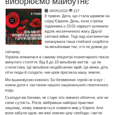
виборюємо майбутнє
08/05/2026
227
8 травня. Дата, що стала шрамом на 
серці Європи. День, коли стрілки 
годинника о 23:01 нарешті зупинили 
відлік нескінченного жаху Другої 
світової війни. Тоді над континентом 
запанувала тиша глибокої скорботи 
за мільйонами тих, хто не дожив до 
світанку.
Україна опинилася в самому епіцентрі планетарного пекла 
минулого століття. Від 8 до 10 мільйонів життів - це не 
статистика. Це мільйони нездійснених мрій. Це жінки, діти, 
літні люди й солдати, чия кров просякла нашу землю.
Ми вшановуємо кожного. Бо безіменних героїв не існує - 
кожна доля є частиною нашого національного генетичного 
коду. 
Сьогодні ми бачимо, як старе зло змінило обличчя, але не 
свою сутність. Росія, ввібравши найгірші практики 
нацизму, знову намагається зламати мир у Європі. Але 
вони забули одне: ми вже знаємо ціну свободи, і ми не 