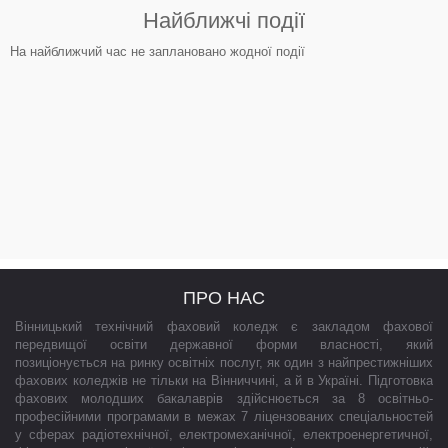
Найближчі події
На найближчий час не заплановано жодної події
ПРО НАС
Вінницький технічний фаховий коледж є закладом фахової
передвищої освіти державної форми власності, який
позиціонується на ринку освітніх послуг, як один з найпрестижніших
фахових коледжів не тільки на Вінниччині, а й в Україні. Підготовка
фахових молодших бакалаврів здійснюється за 8 освітньо-
професійними програмами в межах 7 ліцензованих спеціальностей
у сферах радіотехнічної, електромеханічної, електроенергетичної,