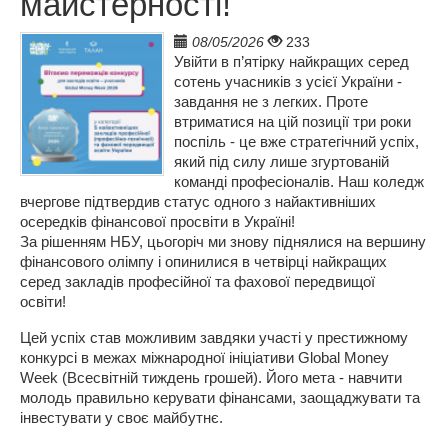
майстерності!
08/05/2026
233
Увійти в п’ятірку найкращих серед 
сотень учасників з усієї України - 
завдання не з легких. Проте 
втриматися на цій позиції три роки 
поспіль - це вже стратегічний успіх, 
який під силу лише згуртованій 
команді професіоналів. Наш коледж 
вчергове підтвердив статус одного з найактивніших 
осередків фінансової просвіти в Україні! 
За рішенням НБУ, цьогоріч ми знову піднялися на вершину 
фінансового олімпу і опинилися в четвірці найкращих 
серед закладів професійної та фахової передвищої 
освіти!         
Цей успіх став можливим завдяки участі у престижному 
конкурсі в межах міжнародної ініціативи Global Money 
Week (Всесвітній тиждень грошей). Його мета - навчити 
молодь правильно керувати фінансами, заощаджувати та 
інвестувати у своє майбутнє. 