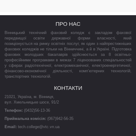
ПРО НАС
Вінницький технічний фаховий коледж є закладом фахової
передвищої освіти державної форми власності, який
позиціонується на ринку освітніх послуг, як один з найпрестижніших
фахових коледжів не тільки на Вінниччині, а й в Україні. Підготовка
фахових молодших бакалаврів здійснюється за 8 освітньо-
професійними програмами в межах 7 ліцензованих спеціальностей
у сферах радіотехнічної, електромеханічної, електроенергетичної,
фінансово-економічної діяльності, комп’ютерних технологій,
транспортних технологій.
КОНТАКТИ
21021
,
Україна
,
м. Вінниця
,
вул. Хмельницьке шосе, 91/2
Телефон:
(0432)56-13-36
Приймальна комісія:
(067)942-56-35
Email:
tech.college@vtc.vn.ua