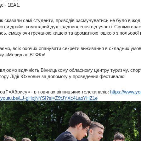
це - 1ЕА1. 
як сказали самі студенти, приводів засмучуватись не було в жодно
огли драйв, командний дух і задоволення від участі. Своїми вр
ась, смакуючи гречаною кашею та ароматною юшкою з польової к
аємо, всіх охочих опанувати секрети виживання в складних умова
му «Меридіан ВТФК»! 
влюємо вдячність Вінницькому обласному центру туризму, спорту,
тору Лідії Юхнович за допомогу у проведення фестивалю!
оції «Абрису» - в новинах вінницьких телеканалів: 
https://www.
://youtu.be/LJ-gHxjNYSI?si=Z9tJYXc4LaoYHZ1e