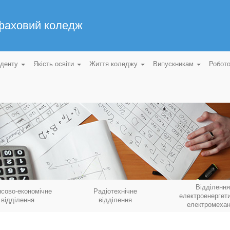
 фаховий коледж
уденту
Якість освіти
Життя коледжу
Випускникам
Робот
Відділення
нсово-економічне
Радіотехнічне
електроенергети
відділення
відділення
електромехан