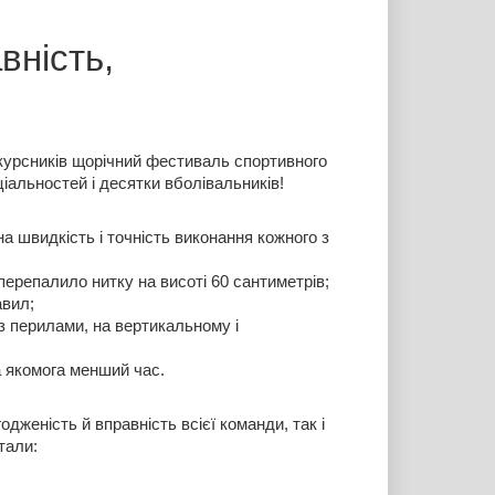
вність,
курсників щорічний фестиваль спортивного 
ціальностей і десятки вболівальників! 
 швидкість і точність виконання кожного з 
перепалило нитку на висоті 60 сантиметрів; 
вил; 
з перилами, на вертикальному і 
а якомога менший час.
дженість й вправність всієї команди, так і 
тали: 