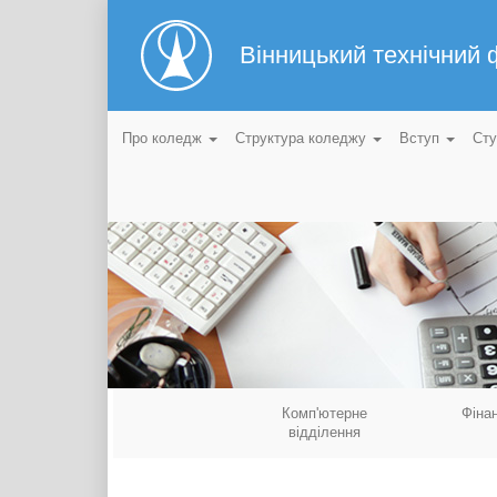
Вінницький технічний
Про коледж
Структура коледжу
Вступ
Ст
Комп'ютерне
Фіна
відділення