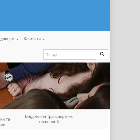
одавцям
Контакти
Відділення транспортних
ки та
технологій
іки