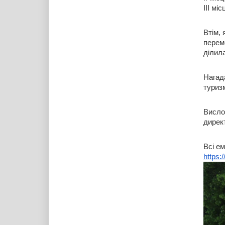
ІІІ міс
Втім, 
перем
ділил
Нагад
туриз
Висло
дирек
Всі ем
https