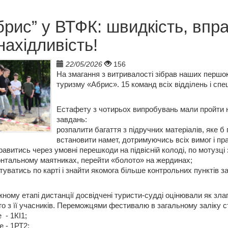
брис” у ВТФК: швидкість, впра
нахідливість!
22/05/2026
156
На змагання з витривалості зібрав наших першо
туризму «Абрис». 15 команд всіх відділень і спе
Естафету з чотирьох випробувань мали пройти на
завдань: 
розпалити багаття з підручних матеріалів, яке б 
встановити намет, дотримуючись всіх вимог і пра
авитись через умовні перешкоди на підвісній колоді, по мотузці 
онтальному маятниках, перейти «болото» на жердинах;
туватись по карті і знайти якомога більше контрольних пунктів з
ному етапі дистанції досвідчені туристи-судді оцінювали як злаго
о з її учасників. Переможцями фестивалю в загальному заліку с
  - 1КІ1;
це - 1РТ2;