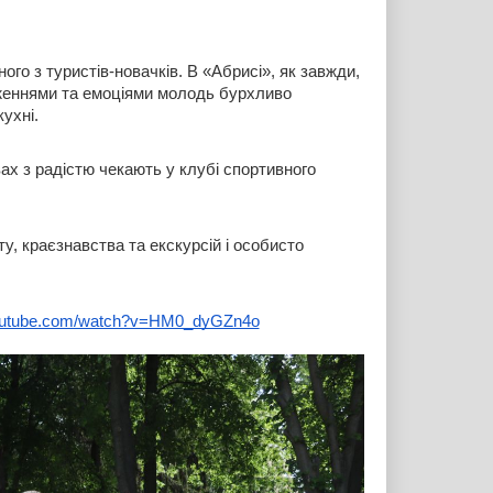
го з туристів-новачків. В «Абрисі», як завжди, 
аженнями та емоціями молодь бурхливо 
ухні. 
х з радістю чекають у клубі спортивного 
 краєзнавства та екскурсій і особисто 
youtube.com/watch?v=HM0_dyGZn4o