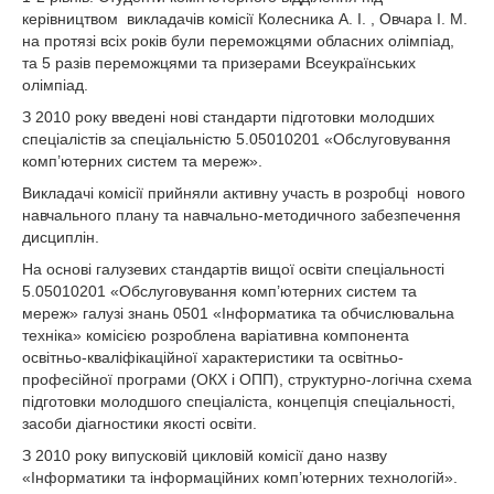
керівництвом викладачів комісії Колесника А. І. , Овчара І. М.
на протязі всіх років були переможцями обласних олімпіад,
та 5 разів переможцями та призерами Всеукраїнських
олімпіад.
З 2010 року введені нові стандарти підготовки молодших
спеціалістів за спеціальністю 5.05010201 «Обслуговування
комп’ютерних систем та мереж».
Викладачі комісії прийняли активну участь в розробці нового
навчального плану та навчально-методичного забезпечення
дисциплін.
На основі галузевих стандартів вищої освіти спеціальності
5.05010201 «Обслуговування комп’ютерних систем та
мереж» галузі знань 0501 «Інформатика та обчислювальна
техніка» комісією розроблена варіативна компонента
освітньо-кваліфікаційної характеристики та освітньо-
професійної програми (ОКХ і ОПП), структурно-логічна схема
підготовки молодшого спеціаліста, концепція спеціальності,
засоби діагностики якості освіти.
З 2010 року випусковій цикловій комісії дано назву
«Інформатики та інформаційних комп’ютерних технологій».