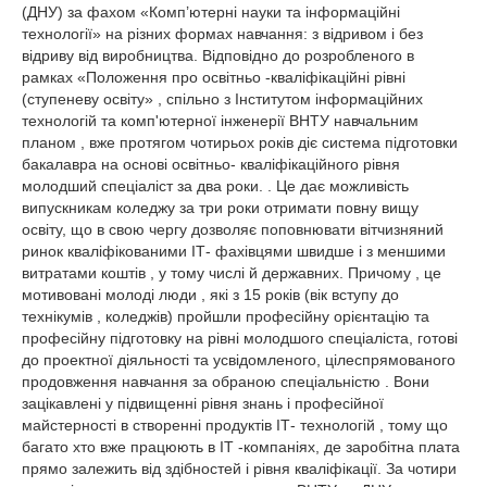
(ДНУ) за фахом «Комп’ютерні науки та інформаційні
технології» на різних формах навчання: з відривом і без
відриву від виробництва. Відповідно до розробленого в
рамках «Положення про освітньо -кваліфікаційні рівні
(ступеневу освіту» , спільно з Інститутом інформаційних
технологій та комп'ютерної інженерії ВНТУ навчальним
планом , вже протягом чотирьох років діє система підготовки
бакалавра на основі освітньо- кваліфікаційного рівня
молодший спеціаліст за два роки. . Це дає можливість
випускникам коледжу за три роки отримати повну вищу
освіту, що в свою чергу дозволяє поповнювати вітчизняний
ринок кваліфікованими ІТ- фахівцями швидше і з меншими
витратами коштів , у тому числі й державних. Причому , це
мотивовані молоді люди , які з 15 років (вік вступу до
технікумів , коледжів) пройшли професійну орієнтацію та
професійну підготовку на рівні молодшого спеціаліста, готові
до проектної діяльності та усвідомленого, цілеспрямованого
продовження навчання за обраною спеціальністю . Вони
зацікавлені у підвищенні рівня знань і професійної
майстерності в створенні продуктів ІТ- технологій , тому що
багато хто вже працюють в ІТ -компаніях, де заробітна плата
прямо залежить від здібностей і рівня кваліфікації. За чотири