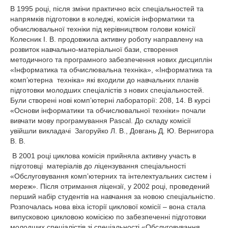
В 1995 році, після зміни практично всіх спеціальностей та
напрямків підготовки в коледжі, комісія інформатики та
обчислювальної техніки під керівництвом голови комісії
Колесник І. В. продовжила активну роботу направлену на
розвиток навчально-матеріальної бази, створення
методичного та програмного забезпечення нових дисциплін
«Інформатика та обчислювальна техніка», «Інформатика та
комп’ютерна техніка» які входили до навчальних планів
підготовки молодших спеціалістів з нових спеціальностей.
Були створені нові комп’ютерні лабораторії: 208, 14. В курсі
«Основи інформатики та обчислювальної техніки» почали
вивчати мову програмування Pascal. До складу комісії
увійшли викладачі Загоруйко Л. В., Довгань Д. Ю. Вернигора
В. В.
В 2001 році циклова комісія прийняла активну участь в
підготовці матеріалів до ліцензування спеціальності
«Обслуговування комп’ютерних та інтелектуальних систем і
мереж». Після отримання ліцензії, у 2002 році, проведений
перший набір студентів на навчання за новою спеціальністю.
Розпочалась нова віха історії циклової комісії – вона стала
випусковою цикловою комісією по забезпеченні підготовки
молодших спеціалістів зі спеціальності «Обслуговування