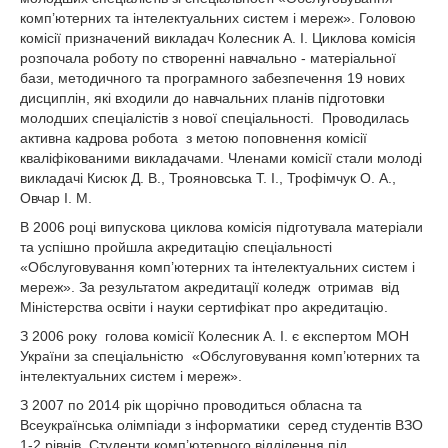
комп’ютерних та інтелектуальних систем і мереж». Головою
комісії призначений викладач Колесник А. І. Циклова комісія
розпочала роботу по створенні навчально - матеріальної
бази, методичного та програмного забезпечення 19 нових
дисциплін, які входили до навчальних планів підготовки
молодших спеціалістів з нової спеціальності. Проводилась
активна кадрова робота з метою поповнення комісії
кваліфікованими викладачами. Членами комісії стали молоді
викладачі Кисюк Д. В., Трояновська Т. І., Трофімчук О. А.,
Овчар І. М.
В 2006 році випускова циклова комісія підготувала матеріали
та успішно пройшла акредитацію спеціальності
«Обслуговування комп’ютерних та інтелектуальних систем і
мереж». За результатом акредитації коледж отримав від
Міністерства освіти і науки сертифікат про акредитацію.
З 2006 року голова комісії Колесник А. І. є експертом МОН
України за спеціальністю «Обслуговування комп’ютерних та
інтелектуальних систем і мереж».
З 2007 по 2014 рік щорічно проводиться обласна та
Всеукраїнська олімпіади з інформатики серед студентів ВЗО
1-2 рівнів. Студенти комп’ютерного відділення під