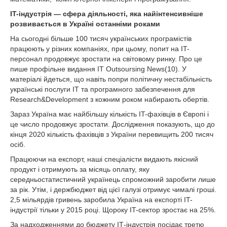
IT-індустрія — сфера діяльності, яка найінтенсивніше
розвивається в Україні останніми роками
На сьогодні більше 100 тисяч українських програмістів
працюють у різних компаніях, при цьому, попит на IT-
персонал продовжує зростати на світовому ринку. Про це
пише профільне видання IT Outsoursing News(10). У
матеріалі йдеться, що навіть попри політичну нестабільність
українські послуги ІТ та програмного забезпечення для
Research&Development з кожним роком набирають обертів.
Зараз Україна має найбільшу кількість IT-фахівців в Європі і
це число продовжує зростати. Дослідження показують, що до
кінця 2020 кількість фахівців з України перевищить 200 тисяч
осіб.
Працюючи на експорт, наші спеціалісти видають якісний
продукт і отримують за місяць оплату, яку
середньостатистичний українець спроможний заробити лише
за рік. Утім, і держбюджет від цієї галузі отримує чималі гроші.
2,5 мільярдів гривень заробила Україна на експорті IT-
індустрії тільки у 2015 році. Щороку IT-сектор зростає на 25%.
За надходженнями до бюджету ІТ-індустрія посідає третю