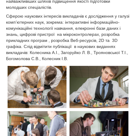
найважливіших шляхів підвищення якості підготовки
молодших спеціалістів.
Сферою наукових інтересів викладачів є дослідження у галузі
комп’ютерних наук, зокрема: інтерактивні інформаційно-
комунікаційні технології навчання, елекронні бази даних і
знань, цифрові пристрої на мікроконтролерах, розробка
прикладних програм , розробка Веб-ресурсів, 2D та 3D
графіка. Слід відмітити публікації в наукових виданнях
викладачів: Колесника А.І., Загоруйко Л. В., Трояновської Т.І.,
Богомолова С.В., Колесник І.В.