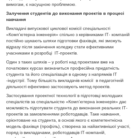
вимогам, є насущною проблемою.
Залучення студентів до виконання проектів в процесі
навчання
Викладачі випускової циклової комісії спеціальності
«Комп’ютерна інженерія» спільно з керівниками ІТ- компаній
постійно шукають шляхи підготовки фахівців, які зможуть
відразу після закінчення коледжу стати ефективними
учасниками в розробці ІТ-проектів.
Один з таких шляхів – у роботі над проектами вже на
початкових курсах визначиться професійна придатність
студента та його спеціалізація в одному з напрямків ІТ
-індустрії. Тому більшість викладачів комісії в педагогічній
діяльності ефективно застосовують метод проектів.
Застосування проектної технології в підготовці молодших
спеціалістів за спеціальністю «Комп’ютерна інженерія» дає
можливість підготувати студента до виконання реальних ІТ-
проектів за замовленнями роботодавців. Таке навчання,
орієнтоване на студента, в основі якого є компетентнісна
модель фахівця (профіль), створена за найактивнішої участі,
поряд із викладачами, роботодавців ІТ-компаній,