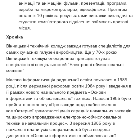
анімації та анімаційні фільми, презентації, програми,
вироби на мікроконтролерах, відеофільми. Протягом
останніх 10 років за результатами виставки викладачі та
студенти комп'ютерного відділення займають призові
місця.
Хроніка
Вінницький технічний коледж завжди готував спеціалістів для
самих сучасних галузей виробництва. Ще у 70-х роках
Вінницький технікум електронних приладів готував
спеціалістів зі спеціальностей “Електронні обчислювальні
машини”.
Масова інформатизація радянської освіти почалася в 1985
році, після державної реформи освіти 1984 року і введення в
її рамках нового навчального предмета «Основи
інформатики та обчислювальної техніки». Навесні 1985 було
прийнято постанову «Про заходи щодо забезпечення
комп'ютерної грамотності учнів середніх навчальних закладів
та широкого впровадження електронно-обчислювальної
техніки в навчальний процес». З вересня 1985 року в
навчальні плани усіх спеціальностей була введена
дисципліна «Основи інформатики та обчислювальної