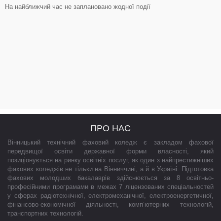
На найближчий час не заплановано жодної події
ПРО НАС
Вінницький технічний фаховий коледж є закладом фахової
передвищої освіти державної форми власності, який
позиціонується на ринку освітніх послуг, як один з найпрестижніших
фахових коледжів не тільки на Вінниччині, а й в Україні. Підготовка
фахових молодших бакалаврів здійснюється за 8 освітньо-
професійними програмами в межах 7 ліцензованих спеціальностей
у сферах радіотехнічної, електромеханічної, електроенергетичної,
фінансово-економічної діяльності, комп’ютерних технологій,
транспортних технологій.