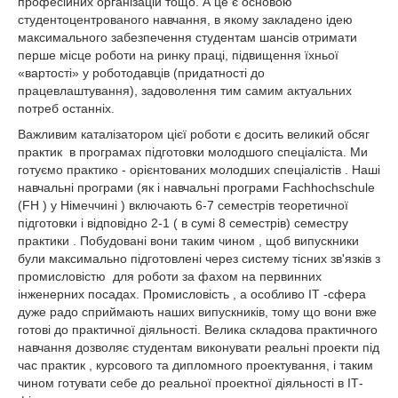
професійних організацій тощо. А це є основою
студентоцентрованого навчання, в якому закладено ідею
максимального забезпечення студентам шансів отримати
перше місце роботи на ринку праці, підвищення їхньої
«вартості» у роботодавців (придатності до
працевлаштування), задоволення тим самим актуальних
потреб останніх.
Важливим каталізатором цієї роботи є досить великий обсяг
практик в програмах підготовки молодшого спеціаліста. Ми
готуємо практико - орієнтованих молодших спеціалістів . Наші
навчальні програми (як і навчальні програми Fachhochschule
(FH ) у Німеччині ) включають 6-7 семестрів теоретичної
підготовки і відповідно 2-1 ( в сумі 8 семестрів) семестру
практики . Побудовані вони таким чином , щоб випускники
були максимально підготовлені через систему тісних зв'язків з
промисловістю для роботи за фахом на первинних
інженерних посадах. Промисловість , а особливо ІТ -сфера
дуже радо сприймають наших випускників, тому що вони вже
готові до практичної діяльності. Велика складова практичного
навчання дозволяє студентам виконувати реальні проекти під
час практик , курсового та дипломного проектування, і таким
чином готувати себе до реальної проектної діяльності в ІТ-