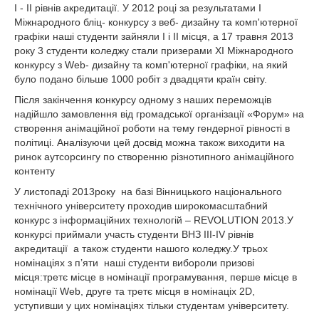
I - II рівнів акредитації. У 2012 році за результатами I
Міжнародного бліц- конкурсу з веб- дизайну та комп'ютерної
графіки наші студенти зайняли I і II місця, а 17 травня 2013
року 3 студенти коледжу стали призерами XI Міжнародного
конкурсу з Web- дизайну та комп'ютерної графіки, на який
було подано більше 1000 робіт з двадцяти країн світу.
Після закінчення конкурсу одному з наших переможців
надійшло замовлення від громадської організації «Форум» на
створення анімаційної роботи на тему гендерної рівності в
політиці. Аналізуючи цей досвід можна також виходити на
ринок аутсорсингу по створенню різнотипного анімаційного
контенту
У листопаді 2013року на базі Вінницького національного
технічного університету проходив широкомасштабний
конкурс з інформаційних технологій – REVOLUTION 2013.У
конкурсі приймали участь студенти ВНЗ ІІІ-IV рівнів
акредитації а також студенти нашого коледжу.У трьох
номінаціях з п’яти наші студенти вибороли призові
місця:третє місце в номінації програмування, перше місце в
номінації Web, друге та третє місця в номінаціх 2D,
уступивши у цих номінаціях тільки студентам університету.