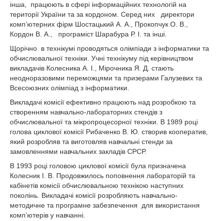
інша, працюють в сфері інформаційних технологій на
території України та за кордоном. Серед них директори
комп’ютерних фірм Шостацький А. А., Прокопчук О. В.,
Кордон В. А., програміст Шарабура Р. І. та інші.
Щорічно в технікумі проводяться олімпіади з інформатики та
обчислювальної техніки. Учні технікуму під керівництвом
викладачів Колесника А. І., Мірочника Я. Д. стають
неодноразовими переможцями та призерами Галузевих та
Всесоюзних олімпіад з інформатики.
Викладачі комісії ефективно працюють над розробкою та
створенням навчально-лабораторних стендів з
обчислювальної та мікропроцесорної техніки. В 1989 році
голова циклової комісії Рибаченко В. Ю. створив кооператив,
який розробляв та виготовляв навчальні стенди за
замовленнями навчальних закладів СРСР.
В 1993 році головою циклової комісії була призначена
Колесник І. В. Продовжилось поповнення лабораторій та
кабінетів комісії обчислювальною технікою наступних
поколінь. Викладачі комісії розробляють навчально-
методичне та програмне забезпечення для використання
комп’ютерів у навчанні.