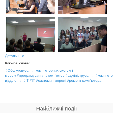
Детальніше
Ключові слова:
#Обслуговування комп'ютерних систем і
мереж
#програмування
#комп'ютер
#адміністрування
#комп'юте
відділення
#IT
#ІТ
#системи і мережі
#ремонт комп'ютера
Найближчі події