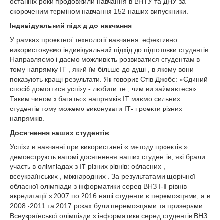
останніх роки продовжили навчання в ВНТУ та ДНУ за
скороченим терміном навчання 152 наших випускники.
Індивідуальний підхід до навчання
У рамках проектної технології навчання ефективно
використовуємо індивідуальний підхід до підготовки студентів.
Направляємо і даємо можливість розвиватися студентам в
тому напрямку ІТ , який їм більше до душі , в якому вони
показують кращі результати. Як говорив Стів Джобс: «Єдиний
спосіб домогтися успіху - любити те , чим ви займаєтеся».
Таким чином з багатьох напрямків ІТ маємо сильних
студентів тому можемо виконувати ІТ- проекти різних
напрямків.
Досягнення наших студентів
Успіхи в навчанні при використанні « методу проектів »
демонструють вагомі досягнення наших студентів, які брали
участь в олімпіадах з ІТ різних рівнів: обласних ,
всеукраїнських , міжнародних . За результатами щорічної
обласної олімпіади з інформатики серед ВНЗ І-ІІ рівнів
акредитації з 2007 по 2016 наші студенти є переможцями, а в
2008 -2011 та 2017 роках були переможцями та призерами
Всеукраїнської олімпіади з інформатики серед студентів ВНЗ