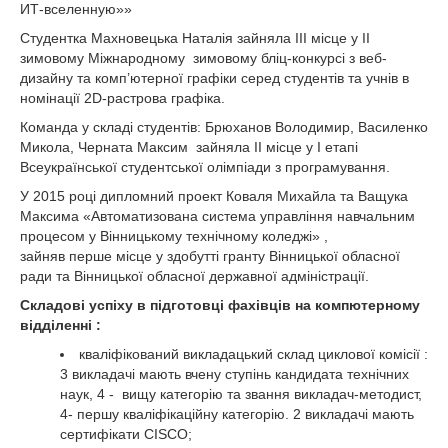
ИТ-вселенную»»
Cтудентка Махновецька Наталія зайняла ІІІ місце у ІІ
зимовому Міжнародному зимовому бліц-конкурсі з веб-
дизайну та комп’ютерної графіки серед студентів та учнів в
номінації 2D-растрова графіка.
Команда у складі студентів: Брюханов Володимир, Василенко
Микола, Черната Максим зайняла ІІ місце у І етапі
Всеукраїнської студентської олімпіади з програмування.
У 2015 році дипломний проект Коваля Михайла та Ващука
Максима «Автоматизована система управління навчальним
процесом у Вінницькому технічному коледжі» ,
зайняв перше місце у здобутті гранту Вінницької обласної
ради та Вінницької обласної державної адміністрації.
Складові успіху в підготовці фахівців на компютерному
відділенні :
кваліфікований викладацький склад циклової комісії :
3 викладачі мають вчену ступінь кандидата технічних
наук, 4 - вищу категорію та звання викладач-методист,
4- першу кваліфікаційну категорію. 2 викладачі мають
сертифікати CISCO;