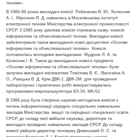
техніки».
В 1985-86 роках викладачі комісії Рибаченко В. Ю., Колесник
А. І., Мірочник Я. Д. навчались в Московському інституті
електронної техніки Міністерства електронної промисловості
СРСР. З 1985 року циклова комісія отримала назву: комісія
інформатики та обчислювальної техніки. Викладачі комісії
забезпечували також викладання нової дисципліни «Основи
інформатики та обчислювальної техніки». Комісія
поповнилась молодими викладачами Мудрою Л. А. та
Колесник І. В. Також до викладання нового предмета
«Основи інформатики та обчислювальної техніки» були
залучені викладачі математики Томілова В. Є., Васєчкіна А.
О., Ракіцька В. Д. Крім ДВК-1, ДВК-2М для проведення
лабораторних і практичних робіт використовувались
програмовані мікрокалькулятори Б3-34, МК-52.
В 1986 році була створена науково-методична комісія з
питань інформатизації середніх спеціальних навчальних
закладів Міністерства вищої та середньої спеціальної освіти
СРСР, до складу якої ввійшли науковці, директори та
викладачі провідних навчальних закладів СРСР. До складу
комісії увійшли директор технікуму Домінський О. С. та
викладач Колесник А. І. Комісія проводила наукові