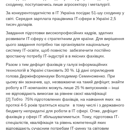
сходинку, поступаючись лише агросектору і металургії.
За конкурентоздатністю в IT Україна посідає 51-шу сходинку у
світі. Середня зарплата працівника IT-сфери в Україні 2,5
тисяч доларів.
Завдання підготовки високопрофесійних кадрів, здатних
розвивати IT-сферу є стратегічним для країни. Для вирішення
цього завдання потрібно так організувати національну
систему ІТ-освіти, щоб повністю забезпечити постійно
зростаючу потребу ІТ-індустрії в в якісних фахівцях.
Разом з тим дефіцит фахівців у галузі інформаційних
технологій в Україні становить 30 %. Ці дані оприлюднив
голова Держінформнауки Володимир Семиноженко. При
цьому він зазначив, що, незважаючи на такий дефіцит, знайти
роботу в ІТ-компаніях можуть лише 25 % випускників – інші
не відповідають вимогам за рівнем своєї кваліфікації
[2].Тобто 75% підготовлених фахівців, на навчання яких на
протязі 4-5 років тратяться кошти в тому числі і з державного
бюджету непридатні для роботи в ІТ сфері. Отже, дефіцит
фахівців у сфері ІТ збільшуватиметься. Тому, підготовка ІТ-
спеціалістів, кваліфікація та рівень компетенцій яких
відповідають сучасним потребам ІТ-ринку та світовим