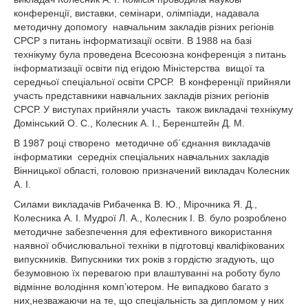
конференції, виставки, семінари, олімпіади, надавала
методичну допомогу навчальним закладів різних регіонів
СРСР з питань інформатизації освіти. В 1988 на базі
технікуму була проведена Всесоюзна конференція з питань
інформатизації освіти під егідою Міністерства вищої та
середньої спеціальної освіти СРСР. В конференції прийняли
участь представники навчальних закладів різних регіонів
СРСР. У виступах прийняли участь також викладачі технікуму
Домінський О. С., Колесник А. І., Беренштейн Д. М.
В 1987 році створено методичне об´єднання викладачів
інформатики середніх спеціальних навчальних закладів
Вінницької області, головою призначений викладач Колесник
А. І.
Силами викладачів Рибаченка В. Ю., Мірочника Я. Д.,
Колесника А. І. Мудрої Л. А., Колесник І. В. було розроблено
методичне забезпечення для ефективного використання
наявної обчислювальної техніки в підготовці кваліфікованих
випускників. Випускники тих років з гордістю згадують, що
безумовною їх перевагою при влаштуванні на роботу було
відмінне володіння комп’ютером. Не випадково багато з
них,незважаючи на те, що спеціальність за дипломом у них