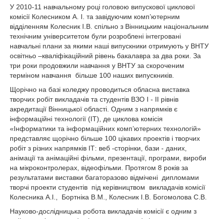
У 2010-11 навчальному році головою випускової циклової
комісії Колесником А. І. та завідуючим комп’ютерним
відділенням Колесник І.В. спільно з Вінницьким національним
технічним університетом були розроблені інтегровані
навчальні плани за якими наші випускники отримують у ВНТУ
освітньо –кваліфікаційний рівень бакалавра за два роки. За
три роки продовжили навчання у ВНТУ за скороченим
терміном навчання більше 100 наших випускників.
Щорічно на базі коледжу проводиться обласна виставка
творчих робіт викладачів та студентів ВЗО I - II рівнів
акредитації Вінницької області. Одним з напрямків є
інформаційні технології (ІТ), де циклова комісія
«Інформатики та інформаційних комп’ютерних технологій»
представляє щорічно більше 100 цікавих проектів і творчих
робіт з різних напрямків ІТ: веб -сторінки, бази - даних,
анімації та анімаційні фільми, презентації, програми, вироби
на мікроконтролерах, відеофільми. Протягом 8 років за
результатами виставки багаторазово відмічені дипломами
творчі проекти студентів під керівництвом викладачів комісії
Колесника А.І., Бортніка В.М., Колесник І.В. Богомолова С.В.
Науково-дослідницька робота викладачів комісії є одним з