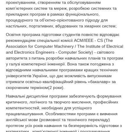
проектуванням, створенням та обслуговуванням
комп’ютерних систем та мереж, розробкою системних та
прикладних програм в рамках функціонального,
процедурного та об’єктно-орієнтованого підходу для
настільних, портативних, вбудованих та хмарних систем;
Освітня програма підготовки студентів повністю відповідає
рекомендаціям спеціальної комісії АСМ/ІЕЕЕ - CS (The
Association for Computer Machinery / The Institute of Elеctrical
and Electronics Engіnееrs - Computer Society) - світового
авторитета з питань розробки навчальних планів та програм
у галузі компютерної інженерії. Вона також погоджена з
відповідними навчальними програмами кращих технічних
університетів України, що дає можливість випускникам
отримати освітньо-кваліфікаційний рівень «бакалавр» за
скороченим терміном(2 роки).
Навчальні дисципліни програми забезпечують формування
критичного, логічного та творчого мислення, професійних
компетентностей, необхідних для успіщного
працевлаштування. Особливостями програми є вивчення
англійської мови (розмовної та технічного перекладу)
протягом усіх років навчання та безперервність підготовки з
математики, комп’ютерної інженерії і програмування.