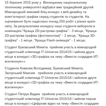
15 березня 2015 року у Вінницькому національному
технічному університеті відбувся вже традиційний другий
Міжнародний зимовий бліц-конкурс з веб-дизайну та
комп'ютерної графіки серед студентів та студентів. На
оцінювання було надіслано понад 250 робіт з різних країн
світу. За результатами конкурсу наші студенти вибороли в
номінаціях:"Краща 2D-растрова графіка" - 3 місце, "Краща
2D-растрова графіка (фотомонтаж)" - 2 місце, "Краща 3D-
графіка" - 1 місце, "Краща Flash-анімація" - 1 місце;
Cтудент Буковський Микита прийняв участь в міжнародній
студентській олімпиаді IT-Universe-2014/15 і зайняв друге
місце в конкурсі «3D-графіка на тему «Вместе создадим ИТ-
вселенную»»
Cтуденти Ковалик Володимир, Буковський Микита,
Загорський Максим прийняли участь в міжнародній
студентській олімпиаді IT-Universe-2015/16 і зайняли друге
місце в конкурсі «3D-графіка на тему «Вместе создадим ИТ-
вселенную»
Cтудент Петрук Вадим прийняв участь в міжнародній
студентській олімпиаді IT-Universe-2015/16 і зайняв перше
місце в конкурсі «Цифрове відео на тему «Вместе создадим