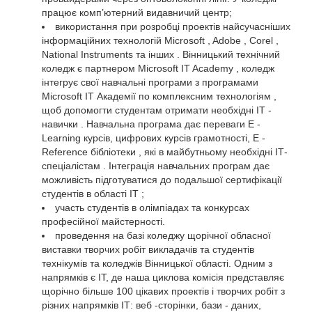
працює комп’ютерний видавничий центр;
використання при розробці проектів найсучасніших
інформаційних технологій Microsoft , Adobe , Corel ,
National Instruments та інших . Вінницький технічний
коледж є партнером Microsoft IT Academy , коледж
інтегрує свої навчальні програми з програмами
Microsoft IT Академії по комплексним технологіям ,
щоб допомогти студентам отримати необхідні ІТ -
навички . Навчальна програма дає переваги E -
Learning курсів, цифрових курсів грамотності, E -
Reference бібліотеки , які в майбутньому необхідні ІТ-
спеціалістам . Інтеграція навчальних програм дає
можливість підготуватися до подальшої сертифікації
студентів в області ІТ ;
участь студентів в олімпіадах та конкурсах
професійної майстерності.
проведення на базі коледжу щорічної обласної
виставки творчих робіт викладачів та студентів
технікумів та коледжів Вінницької області. Одним з
напрямків є ІТ, де наша циклова комісія представляє
щорічно більше 100 цікавих проектів і творчих робіт з
різних напрямків ІТ: веб -сторінки, бази - даних,