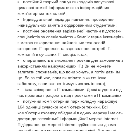
постійний творчий пошук викладачів випускової
циклової комісії Інформатики та інформаційних
комп’ютерних технологій;
Індивідуальний підхід до навчання, проведення
індивідуальних занять з обдарованими студентами;
постійне оновлення варіативної частини підготовки
спеціалістів за спеціальністю «Комп’ютерна інженерія»
з метою використання найновіших технологій
створення ІТ проектів та задоволення потреб ІТ-
компаній в сучасних ІТ-спеціалістах;
оперативність в виконанні проектів для замовників з
використанням найсучасніших ІТ.( Ви не можете
запитати споживачів, що вони хочуть, а потім дати їм
це. Бо за той час, поки ви втілите в життя їхню
забаганку, вони вже хотітимуть чогось іншого);
тісна співпраця з ІТ-кампаніями. Деякі студенти під
час практики працюють над проектами в ІТ компаніях;
потужний комп’ютерний парк коледжу нараховує
164 одиниці сучасної комп’ютерної техніки. Всі
комп’ютери коледжу об’єднані в єдину мережу і мають
доступ до всесвітньої інформаційної мережі Internet.
Під’єднання до мережі Internet здійснюється двома
провайдерами через оптоволоконні лінії. У коледжі