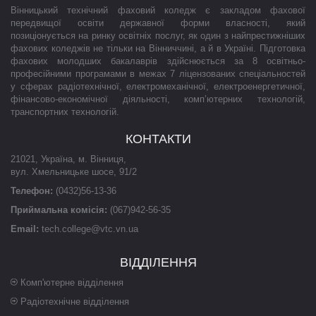
Вінницький технічний фаховий коледж є закладом фахової
передвищої освіти державної форми власності, який
позиціонується на ринку освітніх послуг, як один з найпрестижніших
фахових коледжів не тільки на Вінниччині, а й в Україні. Підготовка
фахових молодших бакалаврів здійснюється за 8 освітньо-
професійними програмами в межах 7 ліцензованих спеціальностей
у сферах радіотехнічної, електромеханічної, електроенергетичної,
фінансово-економічної діяльності, комп’ютерних технологій,
транспортних технологій.
КОНТАКТИ
21021
,
Україна
,
м. Вінниця
,
вул. Хмельницьке шосе, 91/2
Телефон:
(0432)56-13-36
Приймальна комісія:
(067)942-56-35
Email:
tech.college@vtc.vn.ua
ВІДДІЛЕННЯ
Комп'ютерне відділення
Радіотехнічне відділення