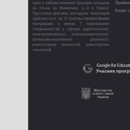
один з найпрестижніших фахових коледжів
Приймал
не тільки на Вінниччині, а й в Україні.
Email:
t
Підготовка фахових молодших бакалаврів
здійснюється за 8 освітньо-професійними
програмами в межах 7 ліцензованих
спеціальностей у сферах радіотехнічної,
електромеханічної, електроенергетичної,
фінансово-економічної діяльності,
комп’ютерних технологій, транспортних
технологій.