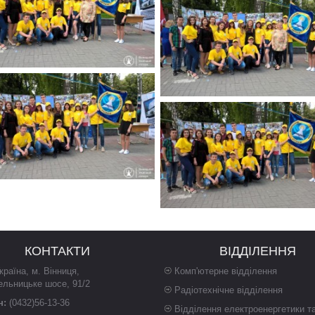
КОНТАКТИ
ВІДДІЛЕННЯ
країна
,
м. Вінниця
,
Комп'ютерне відділення
ельницьке шосе, 91/2
Радіотехнічне відділення
н:
(0432)56-13-36
Відділення електроенергетики т