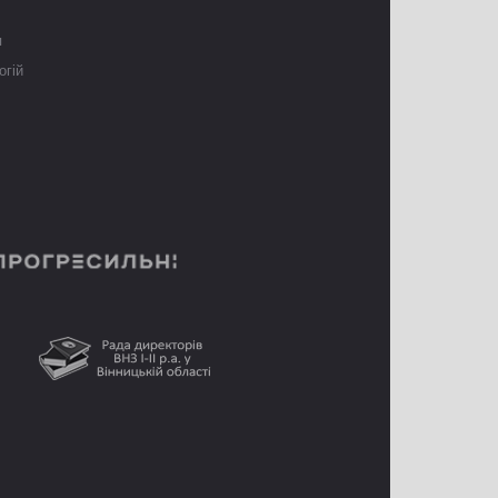
я
огій