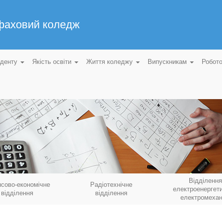
 фаховий коледж
уденту
Якість освіти
Життя коледжу
Випускникам
Робот
Відділення
нсово-економічне
Радіотехнічне
електроенергети
відділення
відділення
електромехан