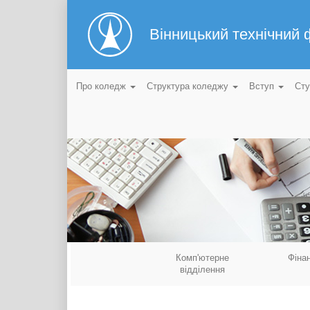
Вінницький технічний
Про коледж
Структура коледжу
Вступ
Ст
Комп'ютерне
Фіна
відділення