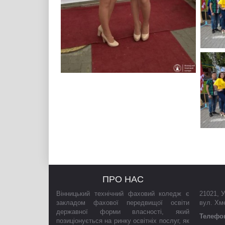
ПРО НАС
Вінницький технічний фаховий коледж є
21021
,
У
закладом фахової передвищої освіти
вул. Хм
державної форми власності, який
Телефо
позиціонується на ринку освітніх послуг, як