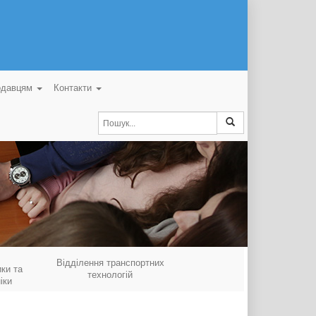
одавцям
Контакти
Відділення транспортних
ки та
технологій
іки