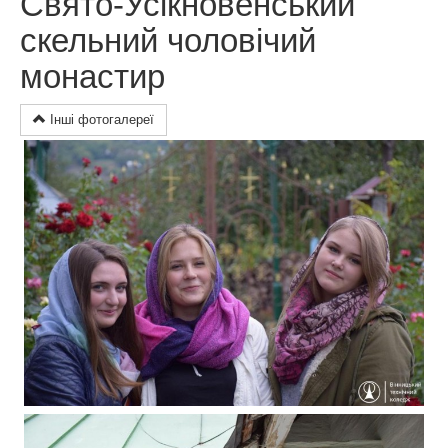
Свято-Усікновенський
скельний чоловічий
монастир
Інші фотогалереї