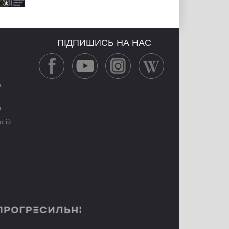
ПІДПИШИСЬ НА НАС
а
я
огій