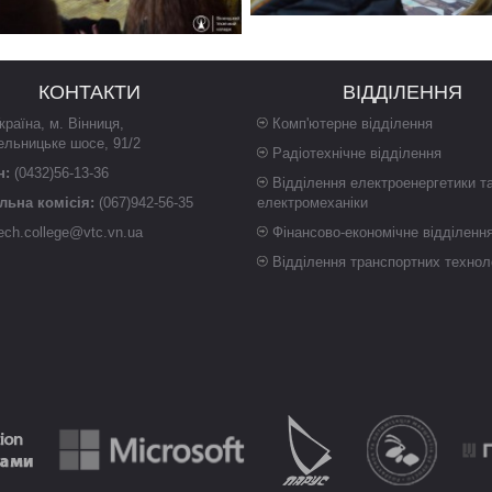
КОНТАКТИ
ВІДДІЛЕННЯ
країна
,
м. Вінниця
,
Комп'ютерне відділення
ельницьке шосе, 91/2
Радіотехнічне відділення
н:
(0432)56-13-36
Відділення електроенергетики т
ьна комісія:
(067)942-56-35
електромеханіки
ech.college@vtc.vn.ua
Фінансово-економічне відділенн
Відділення транспортних технол