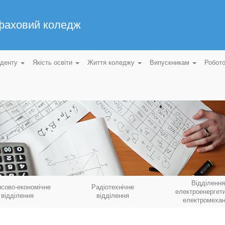
 фаховий коледж
уденту
Якість освіти
Життя коледжу
Випускникам
Робот
Відділення
нсово-економічне
Радіотехнічне
електроенергети
відділення
відділення
електромехан