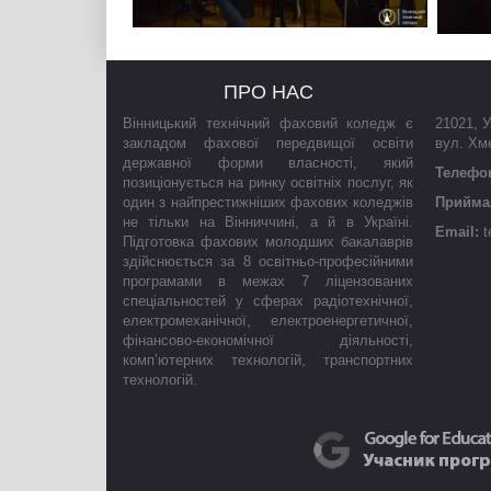
ПРО НАС
Вінницький технічний фаховий коледж є
21021
,
У
закладом фахової передвищої освіти
вул. Хм
державної форми власності, який
Телефо
позиціонується на ринку освітніх послуг, як
один з найпрестижніших фахових коледжів
Приймал
не тільки на Вінниччині, а й в Україні.
Email:
t
Підготовка фахових молодших бакалаврів
здійснюється за 8 освітньо-професійними
програмами в межах 7 ліцензованих
спеціальностей у сферах радіотехнічної,
електромеханічної, електроенергетичної,
фінансово-економічної діяльності,
комп’ютерних технологій, транспортних
технологій.