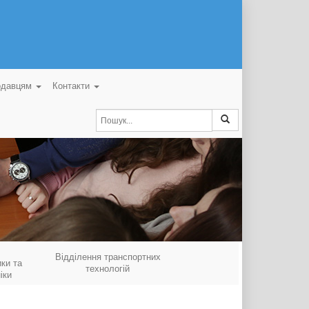
одавцям
Контакти
Відділення транспортних
ки та
технологій
іки