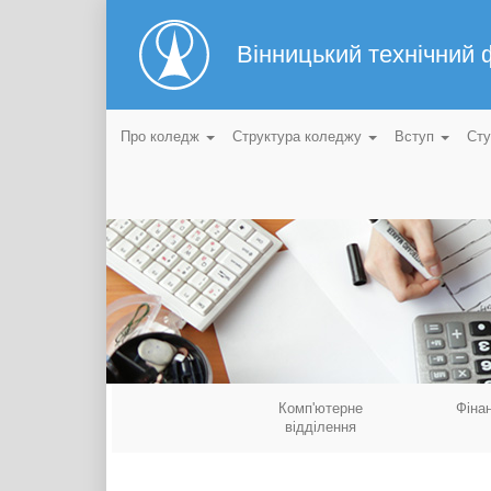
Вінницький технічний
Про коледж
Структура коледжу
Вступ
Ст
Комп'ютерне
Фіна
відділення