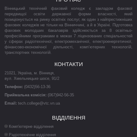
Вінницький технічний фаховий коледж є закладом фахової
передвищої освіти державної форми власності, який
позиціонується на ринку освітніх послуг, як один з найпрестижніших
фахових коледжів не тільки на Вінниччині, а й в Україні. Підготовка
фахових молодших бакалаврів здійснюється за 8 освітньо-
професійними програмами в межах 7 ліцензованих спеціальностей
у сферах радіотехнічної, електромеханічної, електроенергетичної,
фінансово-економічної діяльності, комп’ютерних технологій,
транспортних технологій.
КОНТАКТИ
21021
,
Україна
,
м. Вінниця
,
вул. Хмельницьке шосе, 91/2
Телефон:
(0432)56-13-36
Приймальна комісія:
(067)942-56-35
Email:
tech.college@vtc.vn.ua
ВІДДІЛЕННЯ
Комп'ютерне відділення
Радіотехнічне відділення