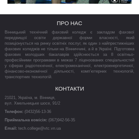
ПРО НАС
Вінницький технічний фаховий коледж є закладом фахової
передвищої освіти державної форми власності, який
позиціонується на ринку освітніх послуг, як один з найпрестижніших
фахових коледжів не тільки на Вінниччині, а й в Україні. Підготовка
фахових молодших бакалаврів здійснюється за 8 освітньо-
професійними програмами в межах 7 ліцензованих спеціальностей
у сферах радіотехнічної, електромеханічної, електроенергетичної,
фінансово-економічної діяльності, комп’ютерних технологій,
транспортних технологій.
КОНТАКТИ
21021
,
Україна
,
м. Вінниця
,
вул. Хмельницьке шосе, 91/2
Телефон:
(0432)56-13-36
Приймальна комісія:
(067)942-56-35
Email:
tech.college@vtc.vn.ua