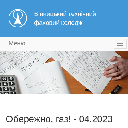
Вінницький технічний
фаховий коледж
Меню
Togg
navi
Обережно, газ! - 04.2023