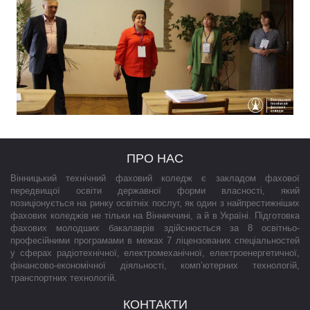
ПРО НАС
Вінницький технічний фаховий коледж є закладом фахової
передвищої освіти державної форми власності, який
позиціонується на ринку освітніх послуг, як один з найпрестижніших
фахових коледжів не тільки на Вінниччині, а й в Україні. Підготовка
фахових молодших бакалаврів здійснюється за 8 освітньо-
професійними програмами в межах 7 ліцензованих спеціальностей
у сферах радіотехнічної, електромеханічної, електроенергетичної,
фінансово-економічної діяльності, комп’ютерних технологій,
транспортних технологій.
КОНТАКТИ