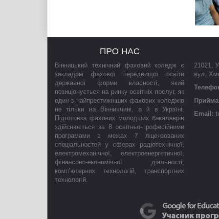
ПРО НАС
Вінницький технічний фаховий коледж є
21021
,
У
закладом фахової передвищої освіти
вул. Хм
державної форми власності, який
Телефо
позиціонується на ринку освітніх послуг, як
один з найпрестижніших фахових коледжів
Приймал
не тільки на Вінниччині, а й в Україні.
Email:
t
Підготовка фахових молодших бакалаврів
здійснюється за 8 освітньо-професійними
програмами в межах 7 ліцензованих
спеціальностей у сферах радіотехнічної,
електромеханічної, електроенергетичної,
фінансово-економічної діяльності,
комп’ютерних технологій, транспортних
технологій.