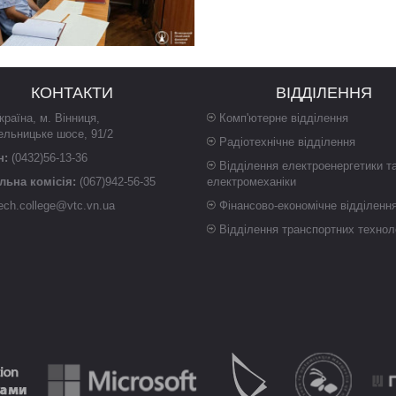
КОНТАКТИ
ВІДДІЛЕННЯ
країна
,
м. Вінниця
,
Комп'ютерне відділення
ельницьке шосе, 91/2
Радіотехнічне відділення
н:
(0432)56-13-36
Відділення електроенергетики т
ьна комісія:
(067)942-56-35
електромеханіки
ech.college@vtc.vn.ua
Фінансово-економічне відділенн
Відділення транспортних технол