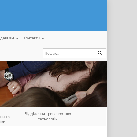
одавцям
Контакти
Відділення транспортних
ки та
технологій
іки