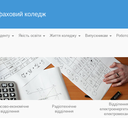
 фаховий коледж
уденту
Якість освіти
Життя коледжу
Випускникам
Робот
Відділення
нсово-економічне
Радіотехнічне
електроенергети
відділення
відділення
електромехан