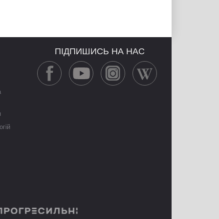
ПІДПИШИСЬ НА НАС
а
я
огій