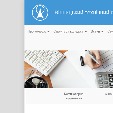
Вінницький технічний
Про коледж
Структура коледжу
Вступ
Ст
Комп'ютерне
Фіна
відділення