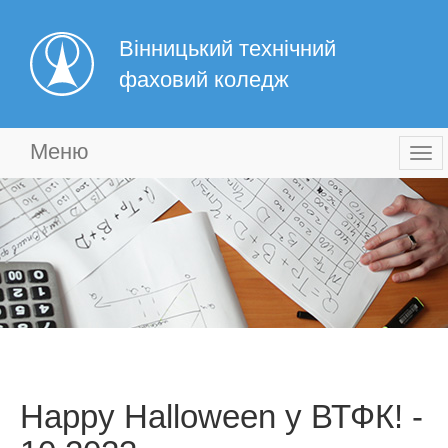
Вінницький технічний
фаховий коледж
Меню
Togg
navi
Happy Halloween у ВТФК! -