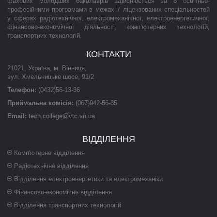
фахових молодших бакалаврів здійснюється за 8 освітньо-
професійними програмами в межах 7 ліцензованих спеціальностей
у сферах радіотехнічної, електромеханічної, електроенергетичної,
фінансово-економічної діяльності, комп’ютерних технологій,
транспортних технологій.
КОНТАКТИ
21021
,
Україна
,
м. Вінниця
,
вул. Хмельницьке шосе, 91/2
Телефон:
(0432)56-13-36
Приймальна комісія:
(067)942-56-35
Email:
tech.college@vtc.vn.ua
ВІДДІЛЕННЯ
Комп'ютерне відділення
Радіотехнічне відділення
Відділення електроенергетики та електромеханіки
Фінансово-економічне відділення
Відділення транспортних технологій