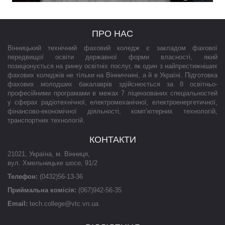
ПРО НАС
Вінницький технічний фаховий коледж є закладом фахової
передвищої освіти державної форми власності, який
позиціонується на ринку освітніх послуг, як один з найпрестижніших
фахових коледжів не тільки на Вінниччині, а й в Україні. Підготовка
фахових молодших бакалаврів здійснюється за 8 освітньо-
професійними програмами в межах 7 ліцензованих спеціальностей
у сферах радіотехнічної, електромеханічної, електроенергетичної,
фінансово-економічної діяльності, комп’ютерних технологій,
транспортних технологій.
КОНТАКТИ
21021
,
Україна
,
м. Вінниця
,
вул. Хмельницьке шосе, 91/2
Телефон:
(0432)56-13-36
Приймальна комісія:
(067)942-56-35
Email:
tech.college@vtc.vn.ua