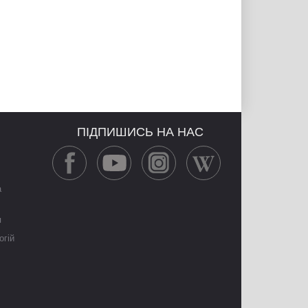
ПІДПИШИСЬ НА НАС
а
я
огій