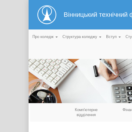
Вінницький технічний
Про коледж
Структура коледжу
Вступ
Ст
Комп'ютерне
Фіна
відділення