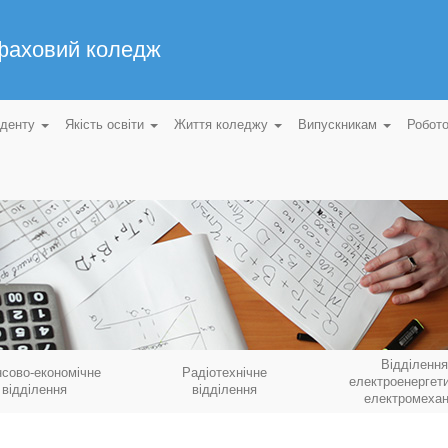
 фаховий коледж
уденту
Якість освіти
Життя коледжу
Випускникам
Робот
Відділення
нсово-економічне
Радіотехнічне
електроенергети
відділення
відділення
електромехан