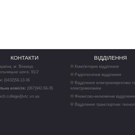
КОНТАКТИ
ВІДДІЛЕННЯ
країна
,
м. Вінниця
,
Комп'ютерне відділення
ельницьке шосе, 91/2
Радіотехнічне відділення
н:
(0432)56-13-36
Відділення електроенергетики т
ьна комісія:
(067)942-56-35
електромеханіки
ech.college@vtc.vn.ua
Фінансово-економічне відділенн
Відділення транспортних технол