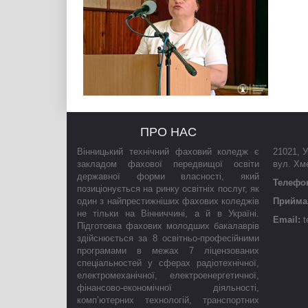
ПРО НАС
Вінницький технічний фаховий коледж є
21021
,
У
закладом фахової передвищої освіти
вул. Хм
державної форми власності, який
Телефо
позиціонується на ринку освітніх послуг, як
один з найпрестижніших фахових коледжів
Приймал
не тільки на Вінниччині, а й в Україні.
Email:
t
Підготовка фахових молодших бакалаврів
здійснюється за 8 освітньо-професійними
програмами в межах 7 ліцензованих
спеціальностей у сферах радіотехнічної,
електромеханічної, електроенергетичної,
фінансово-економічної діяльності,
комп’ютерних технологій, транспортних