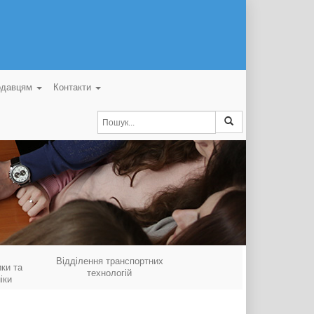
одавцям
Контакти
Відділення транспортних
ки та
технологій
іки