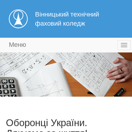
Вінницький технічний
фаховий коледж
Меню
Togg
navi
Оборонці України.