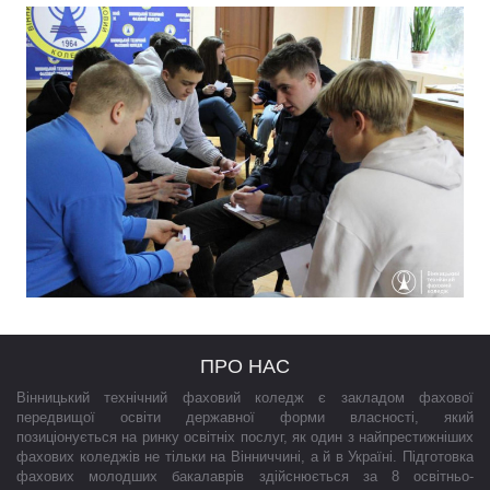
ПРО НАС
Вінницький технічний фаховий коледж є закладом фахової
передвищої освіти державної форми власності, який
позиціонується на ринку освітніх послуг, як один з найпрестижніших
фахових коледжів не тільки на Вінниччині, а й в Україні. Підготовка
фахових молодших бакалаврів здійснюється за 8 освітньо-