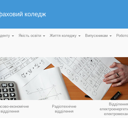
 фаховий коледж
уденту
Якість освіти
Життя коледжу
Випускникам
Робот
Відділення
нсово-економічне
Радіотехнічне
електроенергети
відділення
відділення
електромехан