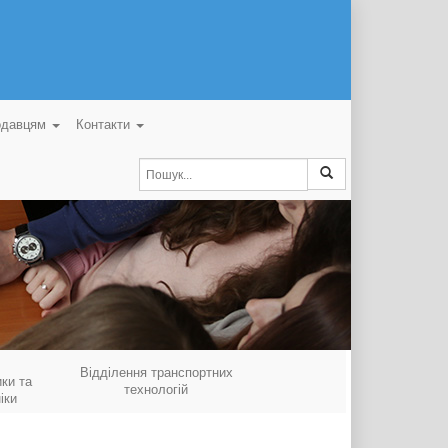
одавцям
Контакти
Відділення транспортних
ки та
технологій
іки