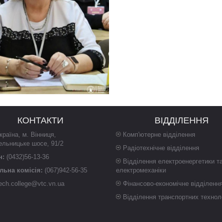
КОНТАКТИ
ВІДДІЛЕННЯ
країна
,
м. Вінниця
,
Комп'ютерне відділення
ельницьке шосе, 91/2
Радіотехнічне відділення
н:
(0432)56-13-36
Відділення електроенергетики т
ьна комісія:
(067)942-56-35
електромеханіки
ech.college@vtc.vn.ua
Фінансово-економічне відділенн
Відділення транспортних технол