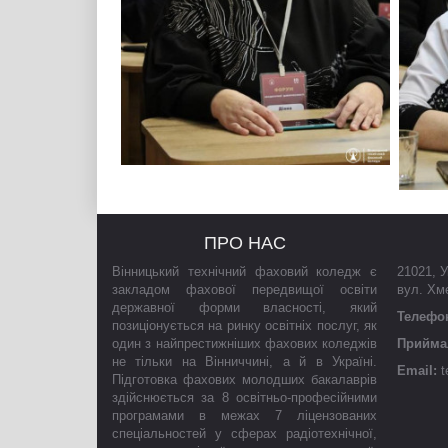
ПРО НАС
Вінницький технічний фаховий коледж є
21021
,
У
закладом фахової передвищої освіти
вул. Хм
державної форми власності, який
Телефо
позиціонується на ринку освітніх послуг, як
один з найпрестижніших фахових коледжів
Приймал
не тільки на Вінниччині, а й в Україні.
Email:
t
Підготовка фахових молодших бакалаврів
здійснюється за 8 освітньо-професійними
програмами в межах 7 ліцензованих
спеціальностей у сферах радіотехнічної,