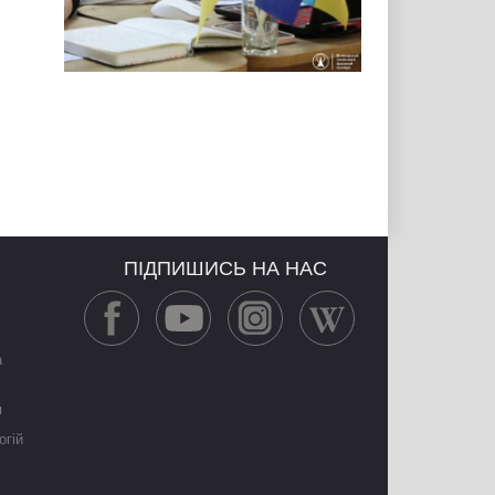
ПІДПИШИСЬ НА НАС
а
я
огій