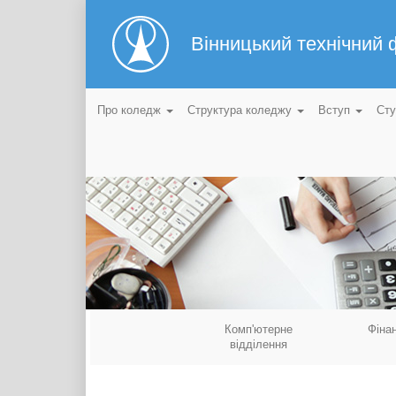
Вінницький технічний
Про коледж
Структура коледжу
Вступ
Ст
Комп'ютерне
Фіна
відділення