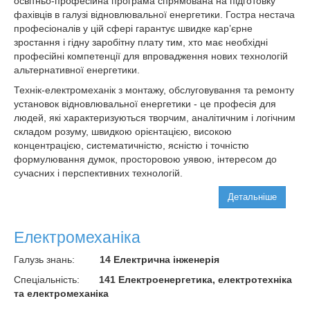
освітньо-професійна програма спрямована на підготовку
фахівців в галузі відновлювальної енергетики. Гостра нестача
професіоналів у цій сфері гарантує швидке кар’єрне
зростання і гідну заробітну плату тим, хто має необхідні
професійні компетенції для впровадження нових технологій
альтернативної енергетики.
Технік-електромеханік з монтажу, обслуговування та ремонту
установок відновлювальної енергетики - це професія для
людей, які характеризуються творчим, аналітичним і логічним
складом розуму, швидкою орієнтацією, високою
концентрацією, систематичністю, ясністю і точністю
формулювання думок, просторовою уявою, інтересом до
сучасних і перспективних технологій.
Детальніше
Електромеханіка
Галузь знань:
14 Електрична інженерія
Спеціальність:
141 Електроенергетика, електротехніка
та електромеханіка