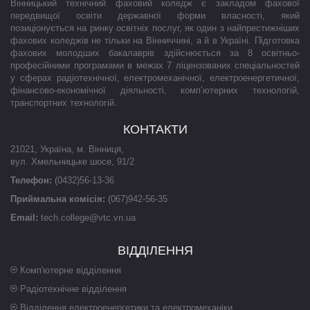
Вінницький технічний фаховий коледж є закладом фахової
передвищої освіти державної форми власності, який
позиціонується на ринку освітніх послуг, як один з найпрестижніших
фахових коледжів не тільки на Вінниччині, а й в Україні. Підготовка
фахових молодших бакалаврів здійснюється за 8 освітньо-
професійними програмами в межах 7 ліцензованих спеціальностей
у сферах радіотехнічної, електромеханічної, електроенергетичної,
фінансово-економічної діяльності, комп’ютерних технологій,
транспортних технологій.
КОНТАКТИ
21021
,
Україна
,
м. Вінниця
,
вул. Хмельницьке шосе, 91/2
Телефон:
(0432)56-13-36
Приймальна комісія:
(067)942-56-35
Email:
tech.college@vtc.vn.ua
ВІДДІЛЕННЯ
Комп'ютерне відділення
Радіотехнічне відділення
Відділення електроенергетики та електромеханіки