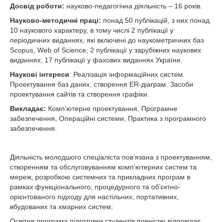
Досвід роботи:
науково-педагогічна діяльність – 16 років.
Науково-методичні праці:
понад 50 публікацій, з них понад
10 наукового характеру, в тому числі 2 публікації у
періодичних виданнях, які включені до наукометричних баз
Scopus, Web of Science; 2 публікації у зарубіжних наукових
виданнях; 17 публікації у фахових виданнях України.
Наукові інтереси
: Реалізація інформаційних систем.
Проектування баз даних, створення ER-діаграм. Засоби
проектування сайтів та створення графіки.
Викладає:
Комп’ютерне проектування, Програмне
забезпечення, Операційні системи, Практика з програмного
забезпечення.
Діяльність молодшого спеціаліста пов’язана з проектуванням,
створенням та обслуговуванням комп’ютерних систем та
мереж, розробкою системних та прикладних програм в
рамках функціонального, процедурного та об’єктно-
орієнтованого підходу для настільних, портативних,
вбудованих та хмарних систем;
Освітня програма підготовки студентів повністю відповідає