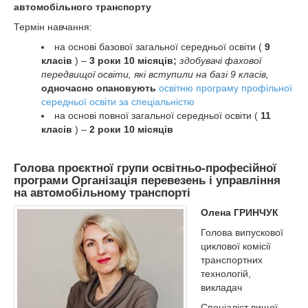
автомобільного транспорту
Термін навчання:
на основі базової загальної середньої освіти (
9
класів
) –
3 роки 10 місяців;
здобувачі фахової
передвищої освіти, які вступили на базі 9 класів,
одночасно опановують
освітню програму профільної
середньої освіти за спеціальністю
на основі повної загальної середньої освіти (
11
класів
) –
2 роки 10 місяців
Голова проєктної групи освітньо-професійної
програми Організація перевезень і управління
на автомобільному транспорті
Олена ГРИНЧУК
Голова випускової
циклової комісії
транспортних
технологій,
викладач
Спеціаліст вищої