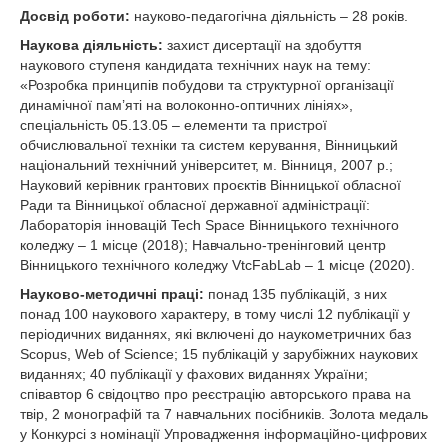
Досвід роботи:
науково-педагогічна діяльність – 28 років.
Наукова діяльність:
захист дисертації на здобуття
наукового ступеня кандидата технічних наук на тему:
«Розробка принципів побудови та структурної організації
динамічної пам’яті на волоконно-оптичних лініях»,
спеціальність 05.13.05 – елементи та пристрої
обчислювальної техніки та систем керування, Вінницький
національний технічний університет, м. Вінниця, 2007 р.;
Науковий керівник грантових проєктів Вінницької обласної
Ради та Вінницької обласної державної адміністрації:
Лабораторія інновацій Tech Space Вінницького технічного
коледжу – 1 місце (2018); Навчально-тренінговий центр
Вінницького технічного коледжу VtcFabLab – 1 місце (2020).
Науково-методичні праці:
понад 135 публікацій, з них
понад 100 наукового характеру, в тому числі 12 публікації у
періодичних виданнях, які включені до наукометричних баз
Scopus, Web of Science; 15 публікацій у зарубіжних наукових
виданнях; 40 публікації у фахових виданнях України;
співавтор 6 свідоцтво про реєстрацію авторського права на
твір, 2 монографій та 7 навчальних посібників. Золота медаль
у Конкурсі з номінації Упровадження інформаційно-цифрових