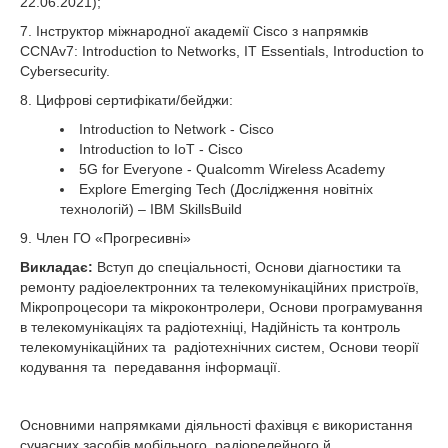
22.06.2021);
7. Інструктор міжнародної академії Cisco з напрямків
CCNAv7: Introduction to Networks, IT Essentials, Introduction to
Cybersecurity.
8. Цифрові сертифікати/бейджи:
Introduction to Network - Cisco
Introduction to IoT - Cisco
5G for Everyone - Qualcomm Wireless Academy
Explore Emerging Tech (Дослідження новітніх
технологій) – IBM SkillsBuild
9. Член ГО «Прогресивні»
Викладає:
Вступ до спеціальності, Основи діагностики та
ремонту радіоелектронних та телекомунікаційних пристроїв,
Мікропроцесори та мікроконтролери, Основи програмування
в телекомунікаціях та радіотехніці, Надійність та контроль
телекомунікаційних та радіотехнічних систем, Основи теорії
кодування та передавання інформації.
Основними напрямками діяльності фахівця є використання
сучасних засобів мобільного, радіорелейного й