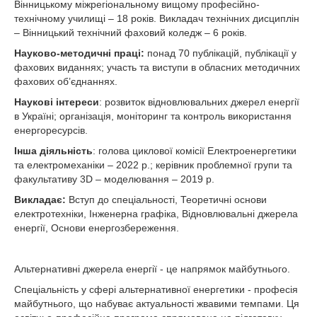
Вінницькому міжрегіональному вищому професійно-
технічному училищі – 18 років. Викладач технічних дисциплін
– Вінницький технічний фаховий коледж – 6 років.
Науково-методичні праці:
понад 70 публікацій, публікації у
фахових виданнях; участь та виступи в обласних методичних
фахових об’єднаннях.
Наукові інтереси
: розвиток відновлювальних джерел енергії
в Україні; організація, моніторинг та контроль використання
енергоресурсів.
Інша діяльність
: голова циклової комісії Електроенергетики
та електромеханіки – 2022 р.; керівник проблемної групи та
факультативу 3D – моделювання – 2019 р.
Викладає:
Вступ до спеціальності, Теоретичні основи
електротехніки, Інженерна графіка, Відновлювальні джерела
енергії, Основи енергозбереження.
Альтернативні джерела енергії - це напрямок майбутнього.
Спеціальність у сфері альтернативної енергетики - професія
майбутнього, що набуває актуальності жвавими темпами. Ця