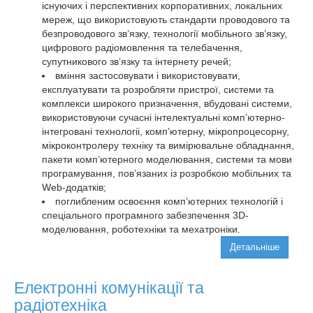
існуючих і перспективних корпоративних, локальних
мереж, що використовують стандарти проводового та
безпроводового зв’язку, технології мобільного зв’язку,
цифрового радіомовлення та телебачення,
супутникового зв’язку та інтернету речей;
вміння застосовувати і використовувати,
експлуатувати та розробляти пристрої, системи та
комплекси широкого призначення, вбудовані системи,
використовуючи сучасні інтелектуальні комп’ютерно-
інтегровані технологіі, комп’ютерну, мікропроцесорну,
мікроконтролеру техніку та вимірювальне обладнання,
пакети комп’ютерного моделювання, системи та мови
програмування, пов’язаних із розробкою мобільних та
Web-додатків;
поглибленим освоєння комп’ютерних технологій і
спеціального програмного забезпечення 3D-
моделювання, роботехніки та мехатроніки.
Детальніше
Електронні комунікації та
радіотехніка