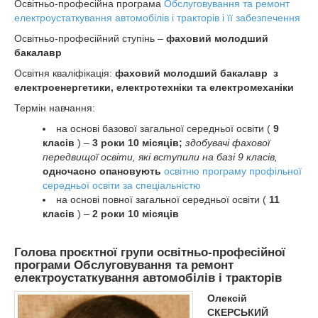
Освітньо-професійна програма
Обслуговування та ремонт
електроустаткування автомобілів і тракторів і її забезпечення
Освітньо-професійний ступінь –
фаховий молодший
бакалавр
Освітня кваліфікація:
фаховий молодший бакалавр з
електроенергетики, електротехніки та електромеханіки
Термін навчання:
на основі базової загальної середньої освіти (
9
класів
) –
3 роки 10 місяців;
здобувачі фахової
передвищої освіти, які вступили на базі 9 класів,
одночасно опановують
освітню програму профільної
середньої освіти за спеціальністю
на основі повної загальної середньої освіти (
11
класів
) –
2 роки 10 місяців
Голова проєктної групи освітньо-професійної
програми Обслуговування та ремонт
електроустаткування автомобілів і тракторів
Олексій
СКЕРСЬКИЙ