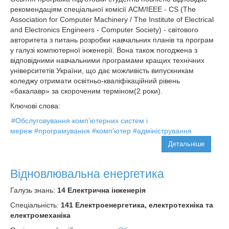
рекомендаціям спеціальної комісії АСМ/ІЕЕЕ - CS (The
Association for Computer Machinery / The Institute of Elеctrical
and Electronics Engіnееrs - Computer Society) - світового
авторитета з питань розробки навчальних планів та програм
у галузі компютерної інженерії. Вона також погоджена з
відповідними навчальними програмами кращих технічних
університетів України, що дає можливість випускникам
коледжу отримати освітньо-кваліфікаційний рівень
«бакалавр» за скороченим терміном(2 роки).
Ключові слова:
#Обслуговування комп’ютерних систем і
мереж
#програмування
#комп'ютер
#адміністрування
Детальніше
Відновлювальна енергетика
Галузь знань:
14 Електрична інженерія
Спеціальність:
141 Електроенергетика, електротехніка та
електромеханіка