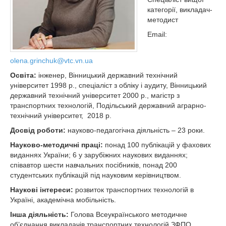
категорії, викладач-
методист
Email:
olena.grinchuk@vtc.vn.ua
Освіта:
інженер, Вінницький державний технічний
університет 1998 р., спеціаліст з обліку і аудиту, Вінницький
державний технічний університет 2000 р., магістр з
транспортних технологій, Подільський державний аграрно-
технічний університет, 2018 р.
Досвід роботи:
науково-педагогічна діяльність – 23 роки.
Науково-методичні праці:
понад 100 публікацій у фахових
виданнях України; 6 у зарубіжних наукових виданнях;
співавтор шести навчальних посібників, понад 200
студентських публікацій під науковим керівництвом.
Наукові інтереси:
розвиток транспортних технологій в
Україні, академічна мобільність.
Інша діяльність:
Голова Всеукраїнського методичне
об’єднання викладачів транспортних технологій ЗФПО