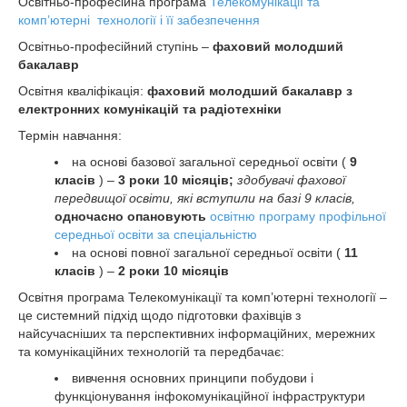
Освітньо-професійна програма
Телекомунікації та
комп’ютерні технології і її забезпечення
Освітньо-професійний ступінь –
фаховий молодший
бакалавр
Освітня кваліфікація:
фаховий молодший бакалавр
з
електронних комунікацій та радіотехніки
Термін навчання:
на основі базової загальної середньої освіти (
9
класів
) –
3 роки 10 місяців;
здобувачі фахової
передвищої освіти, які вступили на базі 9 класів,
одночасно опановують
освітню програму профільної
середньої освіти за спеціальністю
на основі повної загальної середньої освіти (
11
класів
) –
2 роки 10 місяців
Освітня програма Телекомунікації та комп’ютерні технології –
це системний підхід щодо підготовки фахівців з
найсучасніших та перспективних інформаційних, мережних
та комунікаційних технологій та передбачає:
вивчення основних принципи побудови і
функціонування інфокомунікаційної інфраструктури