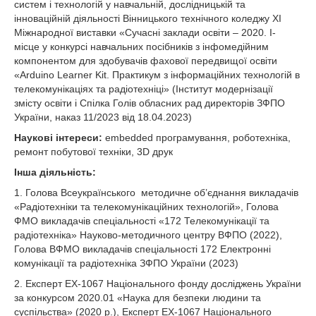
систем і технологій у навчальній, дослідницькій та
інноваційній діяльності Вінницького технічного коледжу XI
Міжнародної виставки «Сучасні заклади освіти – 2020. І-
місце у конкурсі навчальних посібників з інфомедійним
компонентом для здобувачів фахової передвищої освіти
«Arduino Learner Kit. Практикум з інформаційних технологій в
телекомунікаціях та радіотехніці» (Інститут модернізації
змісту освіти і Спілка Голів обласних рад директорів ЗФПО
України, наказ 11/2023 від 18.04.2023)
Наукові інтереси:
embedded програмування, роботехніка,
ремонт побутової техніки, 3D друк
Інша діяльність:
1. Голова Всеукраїнського методичне об’єднання викладачів
«Радіотехніки та телекомунікаційних технологій», Голова
ФМО викладачів спеціальності «172 Телекомунікації та
радіотехніка» Науково-методичного центру ВФПО (2022),
Голова ВФМО викладачів спеціальності 172 Електронні
комунікації та радіотехніка ЗФПО України (2023)
2. Експерт EX-1067 Національного фонду досліджень України
за конкурсом 2020.01 «Наука для безпеки людини та
суспільства» (2020 р.), Експерт EX-1067 Національного