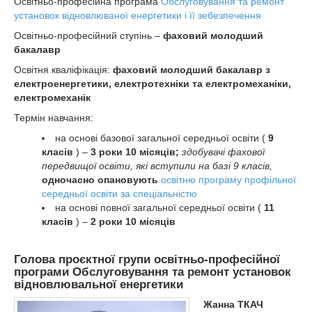
Освітньо-професійна програма
Обслуговування та ремонт
установок відновлюваної енергетики і її зебезпечення
Освітньо-професійний ступінь –
фаховий молодший
бакалавр
Освітня кваліфікація:
фаховий молодший бакалавр з
електроенергетики, електротехніки та електромеханіки,
електромеханік
Термін навчання:
на основі базової загальної середньої освіти (
9
класів
) –
3 роки 10 місяців;
здобувачі фахової
передвищої освіти, які вступили на базі 9 класів,
одночасно опановують
освітню програму профільної
середньої освіти за спеціальністю
на основі повної загальної середньої освіти (
11
класів
) –
2 роки 10 місяців
Голова проєктної групи освітньо-професійної
програми
Обслуговування та ремонт установок
відновлювальної енергетики
Жанна ТКАЧ