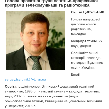
Голова проєктної групи освітньо-професійної
програми Телекомунікації та радіотехніка
Сергій ЦИРУЛЬНИК
Голова випускової
циклової комісії
радіотехніка,
викладач
Кандидат технічних
наук, доцент
Спеціаліст вищої
категорії, викладач-
методист, Відмінник
освіти України.
Email:
sergey.tsyrulnik@vtc.vn.ua
Освіта:
радіоінженер, Вінницький державний технічний
університет, 1995 р.; науковий ступінь – кандидат технічних
наук, 2007 р.; вчене звання – доцент кафедри
обчислювальної техніки, Вінницький національний технічний
університет, 2013 р.