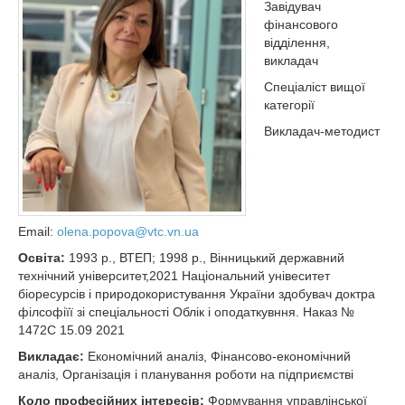
Завідувач
фінансового
відділення,
викладач
Спеціаліст вищої
категорії
Викладач-методист
Email:
olena.popova@vtc.vn.ua
Освіта:
1993 р., ВТЕП; 1998 р., Вінницький державний
технічний університет,2021 Національний унівеситет
біоресурсів і природокористування України здобувач доктра
філсофіїї зі спеціальності Облік і оподаткувння. Наказ №
1472С 15.09 2021
Викладає:
Економічний аналіз, Фінансово-економічний
аналіз, Організація і планування роботи на підприємстві
Коло професійних інтересів:
Формування управлінської