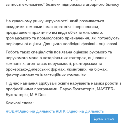
звітності економічної безпеки підприємств аграрного бізнесу
На сучасному ринку нерухомості, який розвивається
швидкими темпами і має стратегічні перспективи,
представлені практично всі види об'єктів житлового,
громадського та промислового призначення, які потребують
періодичної оцінки. Для цього необхідні фахівці - оцінювачі.
Робота таких спеціалістів пов’язана оцінкою рухомого та
нерухомого мана в нотаріальних конторах, оціночних
компаніях, агентствах нерухомості, ріелтерських та
брокерсько-дилерських фірмах, лізингових, на біржах,
факторингових та інвестиційних компаніях.
Під час навчання здобувачі освіти набувають навики роботи з
професійними програмами: Парус-Бухгалтерія, MASTER-
Бухгалтерія, М.Е.Dоc.
Ключові слова:
#ОД
#Оціночна діяльність
#ВТК Оціночна діяльність
Детальніше