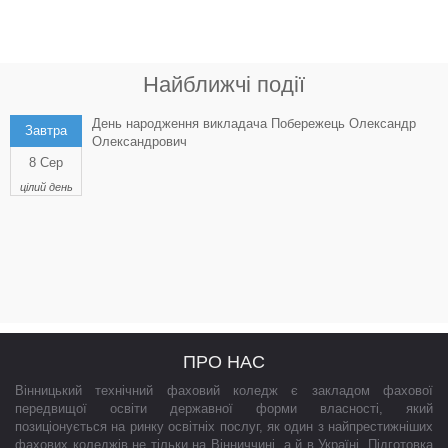
Найближчі події
День народження викладача Побережець Олександр
Завтра
Олександрович
8 Сер
цілий день
ПРО НАС
Вінницький технічний фаховий коледж є закладом фахової
передвищої освіти державної форми власності, який
позиціонується на ринку освітніх послуг, як один з найпрестижніших
фахових коледжів не тільки на Вінниччині, а й в Україні. Підготовка